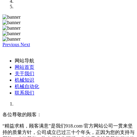
Previous
Next
网站导航
网站首页
关于我们
机械知识
机械自动化
联系我们
各位尊敬的顾客：
“精益求精，顾客满意”是我们918.com·官方网站公司一贯来坚
持的质量方针，公司成立已过三十个年头，正因为您的支持与