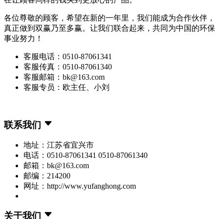
各位尊敬的顾客，希望在新的一年里，我们能成为合作伙伴，
真正做到双赢乃至多赢。让我们联合起来，共同为中国的环保
事业努力！
客服电话：0510-87061341
客服传真：0510-87061340
客服邮箱：bk@163.com
客服专员：欧主任、小刘
联系我们
地址：江苏省宜兴市
电话：0510-87061341 0510-87061340
邮箱：bk@163.com
邮编：214200
网址：http://www.yufanghong.com
关于我们