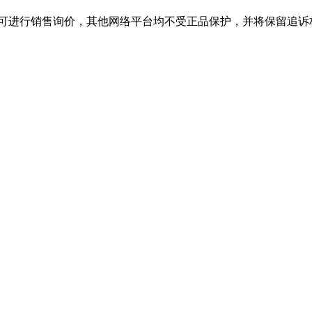
舰店，可进行销售询价，其他网络平台均不受正品保护，并将保留追诉权