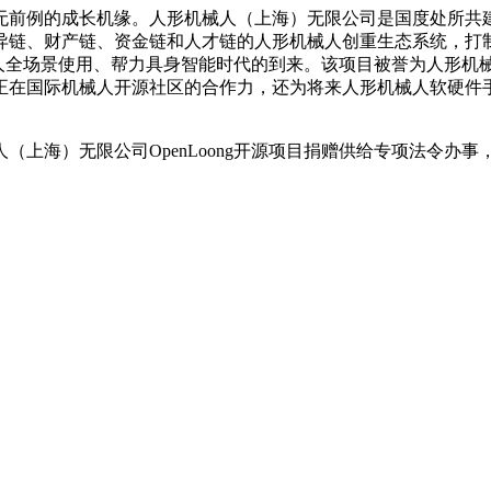
前例的成长机缘。人形机械人（上海）无限公司是国度处所共建
异链、财产链、资金链和人才链的人形机械人创重生态系统，打
机械人全场景使用、帮力具身智能时代的到来。该项目被誉为人形机
正在国际机械人开源社区的合作力，还为将来人形机械人软硬件
）无限公司OpenLoong开源项目捐赠供给专项法令办事，就