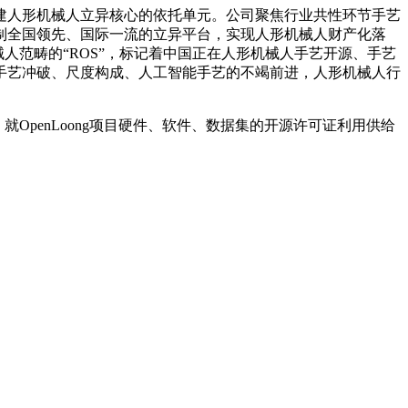
人形机械人立异核心的依托单元。公司聚焦行业共性环节手艺
制全国领先、国际一流的立异平台，实现人形机械人财产化落
械人范畴的“ROS”，标记着中国正在人形机械人手艺开源、手艺
手艺冲破、尺度构成、人工智能手艺的不竭前进，人形机械人行
OpenLoong项目硬件、软件、数据集的开源许可证利用供给