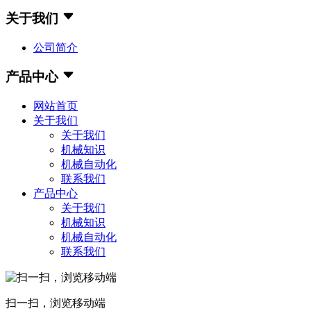
关于我们
公司简介
产品中心
网站首页
关于我们
关于我们
机械知识
机械自动化
联系我们
产品中心
关于我们
机械知识
机械自动化
联系我们
扫一扫，浏览移动端