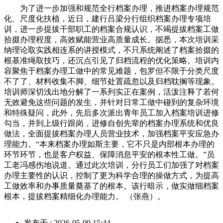
为了进一步加强和规范全行档案办理，推进档案办理规范
化、尺度化扶植，近日，建行吕梁分行组织档案办理专项培
训，进一步提拔干部职工的档案合规认识，不竭提拔档案工做
拾掇办理程度，高效赋能营业高质量成长。据悉，本次培训采
纳理论取实践相连系的讲授模式，不只系统阐述了档案拾掇的
根基准绳取技巧，还沉点引见了归档流程的优化策略。培训内
容聚焦于档案办理工做中的常见难题，包罗但不限于分类尺度
不了了、材料收集不脚、细节处置疏忽以及归档耽搁等现象。
培训师深切浅出地分解了一系列实正在案例，活泼注释了若何
无效避免这些问题的发生，并针对日常工做中碰到的复杂环境
和特殊疑问，此外，先后多次派出青年员工加入档案培训进修
勾当，并到上级行跟岗，进修自创先辈的档案办理系统和优良
做法，全面提拔档案办理人员营业技术，加强档案平安应急办
理能力。“本来档案办理如斯主要，它不只是内部根本办理的
环节环节，也是客户权益、保障消息平安的根本性工做。”员
工老冯感伤地说道。通过此次培训，分行员工们加强了对档案
办理主要性的认识，控制了更为科学合理的操做方式，为提高
工做效率和办事质量奠基了的根本。该行暗示，做实做细档案
根本，提拔档案精细化办理能力。 （张燕）。
发布于 : 2026-05-09 15:44