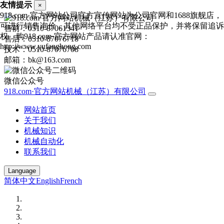
友情提示
×
918.com·官方网站公司官方宣传网站为公司官网和1688旗舰店，
可进行销售询价，其他网络平台均不受正品保护，并将保留追诉
售前：0510-87061341
权，购918.com·官方网站产品请认准官网：
售后：0510-87076718
http://www.yufanghong.com
技术：0510-87076708
邮箱：bk@163.com
微信公众号
918.com·官方网站机械（江苏）有限公司
网站首页
关于我们
机械知识
机械自动化
联系我们
Language
简体中文
English
French