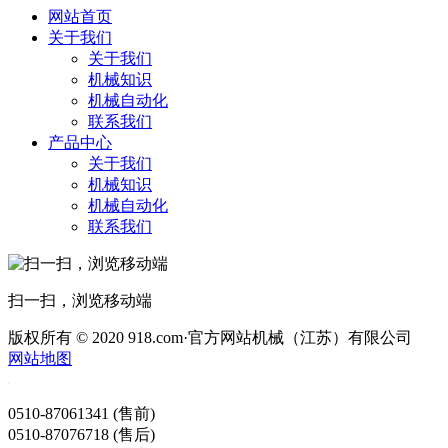
网站首页
关于我们
关于我们
机械知识
机械自动化
联系我们
产品中心
关于我们
机械知识
机械自动化
联系我们
扫一扫，浏览移动端
版权所有 © 2020 918.com·官方网站机械（江苏）有限公司
网站地图
0510-87061341 (售前)
0510-87076718 (售后)