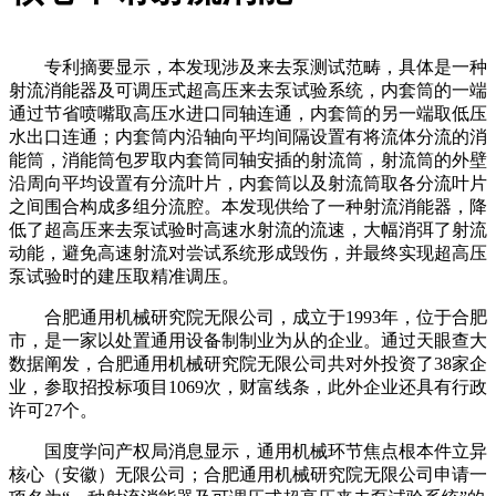
专利摘要显示，本发现涉及来去泵测试范畴，具体是一种
射流消能器及可调压式超高压来去泵试验系统，内套筒的一端
通过节省喷嘴取高压水进口同轴连通，内套筒的另一端取低压
水出口连通；内套筒内沿轴向平均间隔设置有将流体分流的消
能筒，消能筒包罗取内套筒同轴安插的射流筒，射流筒的外壁
沿周向平均设置有分流叶片，内套筒以及射流筒取各分流叶片
之间围合构成多组分流腔。本发现供给了一种射流消能器，降
低了超高压来去泵试验时高速水射流的流速，大幅消弭了射流
动能，避免高速射流对尝试系统形成毁伤，并最终实现超高压
泵试验时的建压取精准调压。
合肥通用机械研究院无限公司，成立于1993年，位于合肥
市，是一家以处置通用设备制制业为从的企业。通过天眼查大
数据阐发，合肥通用机械研究院无限公司共对外投资了38家企
业，参取招投标项目1069次，财富线条，此外企业还具有行政
许可27个。
国度学问产权局消息显示，通用机械环节焦点根本件立异
核心（安徽）无限公司；合肥通用机械研究院无限公司申请一