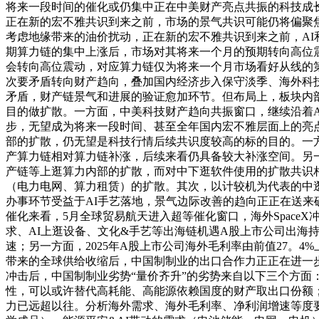
将来一段时间的催化或仍集中正在中美财产亮点共振的科技成长
正在新的宏不雅共识到来之前，市场的景气共识可能仍将偏聚焦
考虑地缘带来的油价扰动，正在新的宏不雅共识到来之前，AI
期算力链的集中上涨后，市场对其将来一个月的预期转向高位
会转向高位震动，对应算力链仅为将来一个月市场看好从线的
次要矛盾转向财产趋向，叠加国内经济步入保守淡季、海外科
矛盾，财产链景气和进展的验证愈加环节。但布局上，板块内
目的做扩散。一方面，中美科技财产趋向共振窗口，继续沿着
步，无望成为将来一段时间、甚至全年国内宏不雅层面上的亮点
部的扩散，仍无望是科技行情后续共识度较高的标的目的。一
产算力链相对算力链补涨，后续来看仍具备较大补涨空间。另一
产链等上逛算力内部的扩散，而对中下逛软件使用的扩散共识相
（电力电网、算力租赁）的扩散。其次，以计较机为代表的中
办事环节受益于AI手艺落地，景气边际改善的趋向正正在送
催化来看，5月全球贸易航天进入超等催化窗口，海外Space
求、AI上逛设备、文化&手艺等出海链机遇A股上市公司出海持
速；另一方面，2025年A股上市公司海外毛利率由前值27。4
带来的全球供给收缩后，中国制制业的出口合作力正正在进一
冲击后，中国制制业劣势“量价齐升”的劣势来自以下三个方面
性，可以或许替代高耗能、高能源依赖国度的财产取出口份额
力已远超以往。分析海外需求、海外毛利率、净利润增速等度