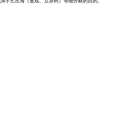
文化&手艺出海（逛戏、立异药）等细分标的目的。