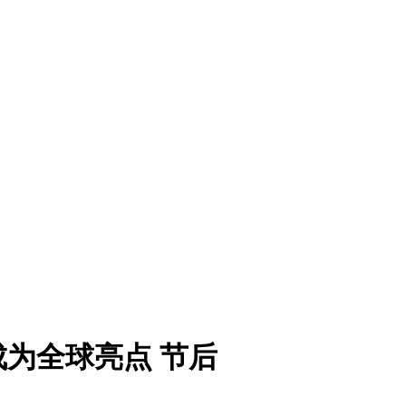
为全球亮点 节后