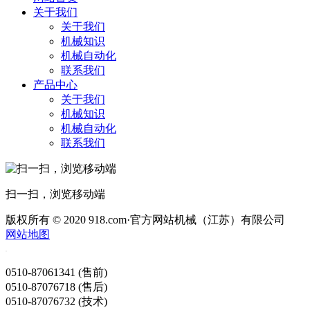
关于我们
关于我们
机械知识
机械自动化
联系我们
产品中心
关于我们
机械知识
机械自动化
联系我们
扫一扫，浏览移动端
版权所有 © 2020 918.com·官方网站机械（江苏）有限公司
网站地图
0510-87061341 (售前)
0510-87076718 (售后)
0510-87076732 (技术)