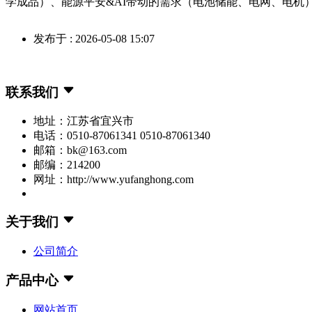
学成品）、能源平安&AI带动的需求（电池储能、电网、电机
发布于 : 2026-05-08 15:07
联系我们
地址：江苏省宜兴市
电话：0510-87061341 0510-87061340
邮箱：bk@163.com
邮编：214200
网址：http://www.yufanghong.com
关于我们
公司简介
产品中心
网站首页