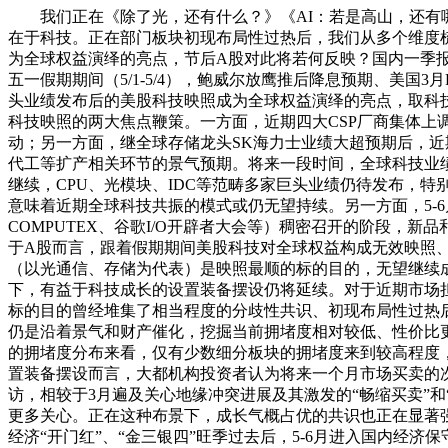
我们正在《除了光，还有什么？》《AI：若是高山，还有哪
在于科技。正在部门板块初现布局性过热后，我们从多个维度
为全球权益演绎的亮点，节后A股对此将若何反映？国内一季
五一假期期间（5/1-5/4），鲍威尔放鹰推后降息预期、美
头业绩发布后的美股科技映照成为全球权益演绎的亮点，取科
科技映照的两大焦点鞭策。一方面，近期四大CSP厂商集体上
动；另一方面，继全球存储龙头SK海力士业绩大超预期后，近
代工等扩产相关环节的景气预期。将来一段时间，全球科技业
继续，CPU、光模块、IDC等范畴多家巨头业绩仍待发布，
意味着近期全球科技共振的模式或仍无望持续。另一方面，5-
COMPUTEX、谷歌I/O开辟者大会等）稠密召开的阶段
于A股而言，跟着假期期间美股科技对全球权益构成无效映照、
（以光通信、存储为代表）是映照最顺的标的目的，无望继续
下，有益于科技成长的设置装备摆设仍将延续。对于近期市场
标的目的曾经堆集了相当程度的分歧性共识、初现布局性过热
仍是沿着景气和财产催化，挖掘当前拥堵度相对较低、性价比
的拥堵度分布来看，仅有少数细分板块的拥堵度来到较高程度
置装备摆设而言，大都机构投资者认为将来一个月市场买卖的次要
访，相较于3月遍及关心地缘冲突进展及其激发的“畅缩买卖”和“
更多关心。正在这种布景下，成长气概占优的共识也正在显著强
经济“开门红”、“金三银四”旺季过去后，5-6月进入国内