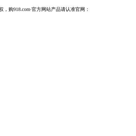
，购918.com·官方网站产品请认准官网：