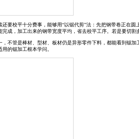
要校平十分费事，能够用“以锯代剪”法：先把钢带卷正在圆
能完成，加工出来的钢带宽度平均，省去校平工序。若是要切割
，不管是棒材、型材、板材仍是异形零件下料，都能看到锯加工
适用的锯加工根本学问。