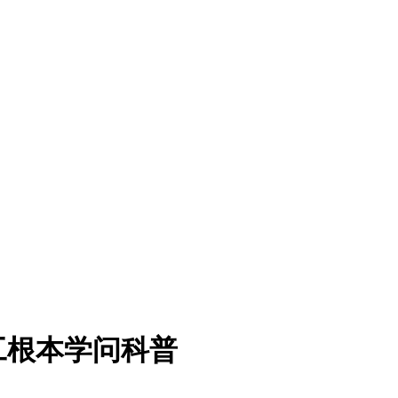
工根本学问科普