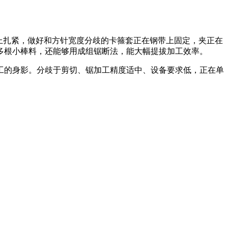
上扎紧，做好和方针宽度分歧的卡箍套正在钢带上固定，夹正在
多根小棒料，还能够用成组锯断法，能大幅提拔加工效率。
的身影。分歧于剪切、锯加工精度适中、设备要求低，正在单