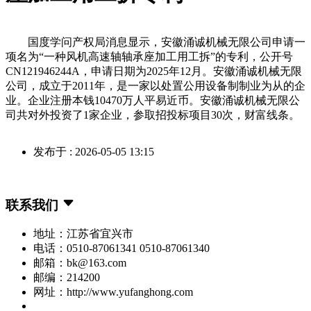
国度学问产权局消息显示，安徽涌诚机械无限公司申请一
项名为“一种风机高速轴轴承座加工用工拆”的专利，公开号
CN121946244A，申请日期为2025年12月。安徽涌诚机械无限
公司，成立于2011年，是一家以处置公用设备制制业为从的企
业。企业注册本钱10470万人平易近币。安徽涌诚机械无限公
司共对外投资了1家企业，参取招投标项目30次，财富线条。
发布于 : 2026-05-05 13:15
联系我们
地址：江苏省宜兴市
电话：0510-87061341 0510-87061340
邮箱：bk@163.com
邮编：214200
网址：http://www.yufanghong.com