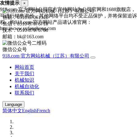
友情提示
×
918.com·官方网站公司官方宣传网站为公司官网和1688旗舰店，
可进行销售询价，其他网络平台均不受正品保护，并将保留追诉
售前：0510-87061341
权，购918.com·官方网站产品请认准官网：
售后：0510-87076718
http://www.yufanghong.com
技术：0510-87076708
邮箱：bk@163.com
微信公众号
918.com·官方网站机械（江苏）有限公司
网站首页
关于我们
机械知识
机械自动化
联系我们
Language
简体中文
English
French