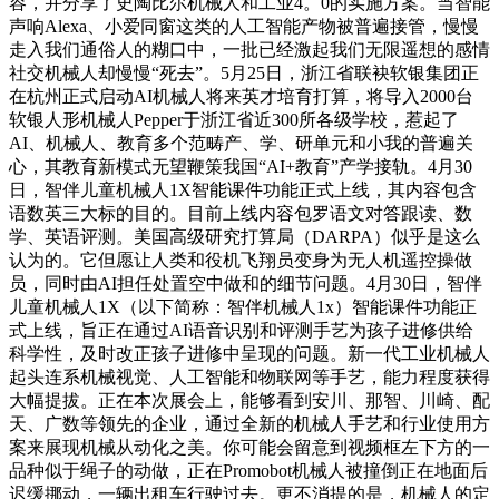
容，并分享了史陶比尔机械人和工业4。0的实施方案。当智能
声响Alexa、小爱同窗这类的人工智能产物被普遍接管，慢慢
走入我们通俗人的糊口中，一批已经激起我们无限遥想的感情
社交机械人却慢慢“死去”。5月25日，浙江省联袂软银集团正
在杭州正式启动AI机械人将来英才培育打算，将导入2000台
软银人形机械人Pepper于浙江省近300所各级学校，惹起了
AI、机械人、教育多个范畴产、学、研单元和小我的普遍关
心，其教育新模式无望鞭策我国“AI+教育”产学接轨。4月30
日，智伴儿童机械人1X智能课件功能正式上线，其内容包含
语数英三大标的目的。目前上线内容包罗语文对答跟读、数
学、英语评测。美国高级研究打算局（DARPA）似乎是这么
认为的。它但愿让人类和役机飞翔员变身为无人机遥控操做
员，同时由AI担任处置空中做和的细节问题。4月30日，智伴
儿童机械人1X（以下简称：智伴机械人1x）智能课件功能正
式上线，旨正在通过AI语音识别和评测手艺为孩子进修供给
科学性，及时改正孩子进修中呈现的问题。新一代工业机械人
起头连系机械视觉、人工智能和物联网等手艺，能力程度获得
大幅提拔。正在本次展会上，能够看到安川、那智、川崎、配
天、广数等领先的企业，通过全新的机械人手艺和行业使用方
案来展现机械从动化之美。你可能会留意到视频框左下方的一
品种似于绳子的动做，正在Promobot机械人被撞倒正在地面后
迟缓挪动，一辆出租车行驶过去。更不消提的是，机械人的定