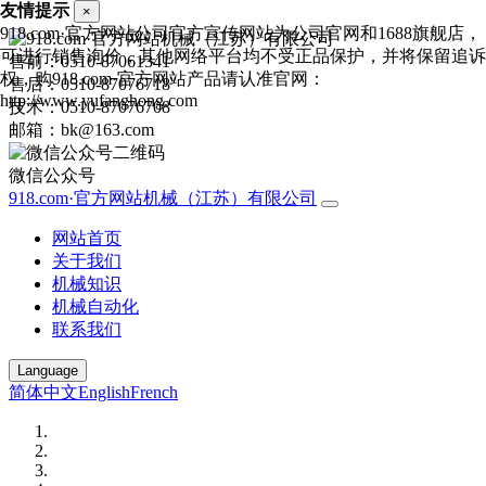
友情提示
×
918.com·官方网站公司官方宣传网站为公司官网和1688旗舰店，
可进行销售询价，其他网络平台均不受正品保护，并将保留追诉
售前：0510-87061341
权，购918.com·官方网站产品请认准官网：
售后：0510-87076718
http://www.yufanghong.com
技术：0510-87076708
邮箱：bk@163.com
微信公众号
918.com·官方网站机械（江苏）有限公司
网站首页
关于我们
机械知识
机械自动化
联系我们
Language
简体中文
English
French