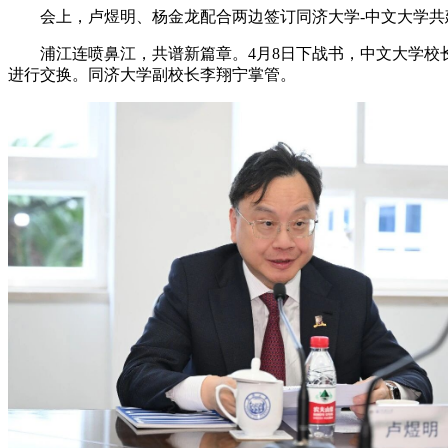
会上，卢煜明、杨金龙配合两边签订同济大学-中文大学共建
浦江连喷鼻江，共谱新篇章。4月8日下战书，中文大学校长
进行交换。同济大学副校长李翔宁掌管。