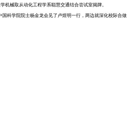
学机械取从动化工程学系聪慧交通结合尝试室揭牌。
中国科学院院士杨金龙会见了卢煜明一行，两边就深化校际合做