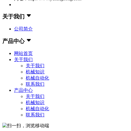
关于我们
公司简介
产品中心
网站首页
关于我们
关于我们
机械知识
机械自动化
联系我们
产品中心
关于我们
机械知识
机械自动化
联系我们