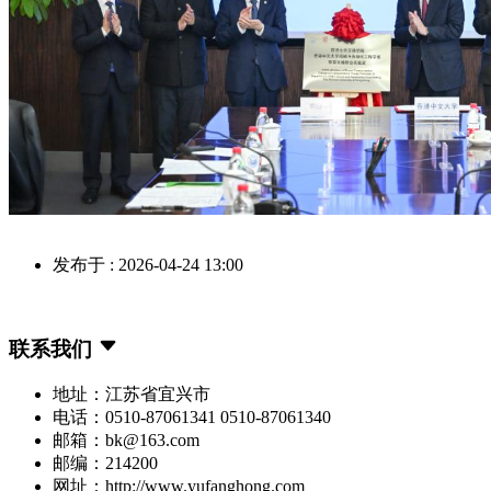
发布于 : 2026-04-24 13:00
联系我们
地址：江苏省宜兴市
电话：0510-87061341 0510-87061340
邮箱：bk@163.com
邮编：214200
网址：http://www.yufanghong.com