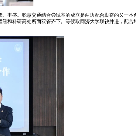
、丰盛。聪慧交通结合尝试室的成立是两边配合勤奋的又一本色
枢纽和科研高处所面双管齐下。等候取同济大学联袂并进，配合