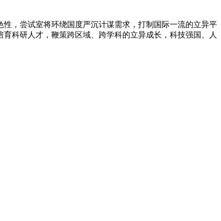
性，尝试室将环绕国度严沉计谋需求，打制国际一流的立异平
培育科研人才，鞭策跨区域、跨学科的立异成长，科技强国、人