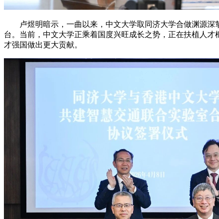
卢煜明暗示，一曲以来，中文大学取同济大学合做渊源深挚
台。当前，中文大学正乘着国度兴旺成长之势，正在扶植人才
才强国做出更大贡献。