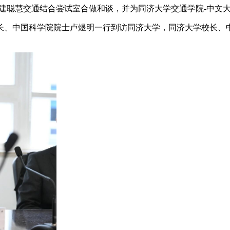
聪慧交通结合尝试室合做和谈，并为同济大学交通学院-中文大
、中国科学院院士卢煜明一行到访同济大学，同济大学校长、