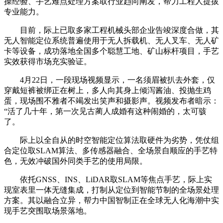
操经验、手艺难点处理方案取行业趋向阐发，帮力工程人提拔
专业能力。
目前，际上已取多家工程机械头部企业告竣深度合做，其
无人智能定位系统普遍使用于无人拆载机、无人叉车、无人矿
卡等设备，成功落地全国多个聪慧工地、矿山标杆项目，手艺
实效获得市场充实验证。
4月22日，一段现场视频显示，一名须眉被扒去外套，仅
穿戴短裤被绑正在树上，多人向其身上倾泻酱油、投抛生鸡
蛋，现场围不雅者不竭发出笑声和摄影声。视频发布者暗示：
“活了几十年，第一次见古蔺人成婚有这种闹婚的，太可骇
了。
际上以全自从的时空智能定位算法取硬件为劣势，凭仗组
合定位取SLAM算法、多传感器融合、全场景自顺应的手艺特
色，无效冲破国外同类手艺的使用局限。
依托GNSS、INS、LiDAR取SLAM等焦点手艺，际上实
现室表里一体无缝集成，打制从定位到智能节制的全场景处理
方案。其以融合立异，帮力中国智制正在全球无人化海潮中实
现手艺突围取场景落地。