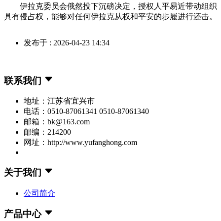
伊拉克委员会俄然投下沉磅决定，授权人平易近带动组织
具有侵占权，能够对任何伊拉克从权和平安的步履进行还击。
发布于 : 2026-04-23 14:34
联系我们
地址：江苏省宜兴市
电话：0510-87061341 0510-87061340
邮箱：bk@163.com
邮编：214200
网址：http://www.yufanghong.com
关于我们
公司简介
产品中心