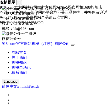
友情提示
×
918.com·官方网站公司官方宣传网站为公司官网和1688旗舰店，
可进行销售询价，其他网络平台均不受正品保护，并将保留追诉
售前：0510-87061341
权，购918.com·官方网站产品请认准官网：
售后：0510-87076718
http://www.yufanghong.com
技术：0510-87076708
邮箱：bk@163.com
微信公众号
918.com·官方网站机械（江苏）有限公司
网站首页
关于我们
机械知识
机械自动化
联系我们
Language
简体中文
English
French