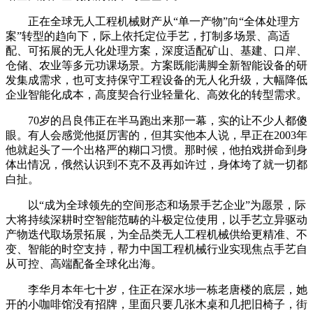
正在全球无人工程机械财产从“单一产物”向“全体处理方
案”转型的趋向下，际上依托定位手艺，打制多场景、高适
配、可拓展的无人化处理方案，深度适配矿山、基建、口岸、
仓储、农业等多元功课场景。方案既能满脚全新智能设备的研
发集成需求，也可支持保守工程设备的无人化升级，大幅降低
企业智能化成本，高度契合行业轻量化、高效化的转型需求。
70岁的吕良伟正在半马跑出来那一幕，实的让不少人都傻
眼。有人会感觉他挺厉害的，但其实他本人说，早正在2003年
他就起头了一个出格严的糊口习惯。那时候，他拍戏拼命到身
体出情况，俄然认识到不克不及再如许过，身体垮了就一切都
白扯。
以“成为全球领先的空间形态和场景手艺企业”为愿景，际
大将持续深耕时空智能范畴的斗极定位使用，以手艺立异驱动
产物迭代取场景拓展，为全品类无人工程机械供给更精准、不
变、智能的时空支持，帮力中国工程机械行业实现焦点手艺自
从可控、高端配备全球化出海。
李华月本年七十岁，住正在深水埗一栋老唐楼的底层，她
开的小咖啡馆没有招牌，里面只要几张木桌和几把旧椅子，街