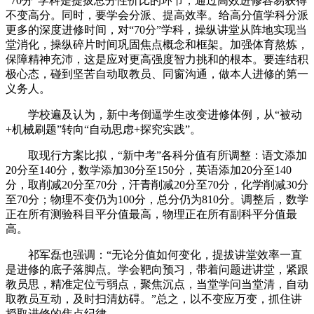
“70分”学科是提拔总分性价比的环节，通过高效进修容易获得
不变高分。同时，要学会分派、提高效率。给高分值学科分派
更多的深度进修时间，对“70分”学科，操纵讲堂从阵地实现当
堂消化，操纵碎片时间巩固焦点概念和框架。加强体育熬炼，
保障精神充沛，这是应对更高强度智力挑和的根本。要连结积
极心态，碰到坚苦自动取教员、同窗沟通，做本人进修的第一
义务人。
学校遍及认为，新中考倒逼学生改变进修体例，从“被动
+机械刷题”转向“自动思虑+探究实践”。
取现行方案比拟，“新中考”各科分值有所调整：语文添加
20分至140分，数学添加30分至150分，英语添加20分至140
分，取削减20分至70分，汗青削减20分至70分，化学削减30分
至70分；物理不变仍为100分，总分仍为810分。调整后，数学
正在所有测验科目平分值最高，物理正在所有副科平分值最
高。
祁军磊也强调：“无论分值如何变化，提拔讲堂效率一直
是进修的底子落脚点。学会靶向预习，带着问题进讲堂，紧跟
教员思，精准定位亏弱点，聚焦沉点，当堂学问当堂清，自动
取教员互动，及时扫清妨碍。”总之，以不变应万变，抓住讲
授取进修的焦点纪律。