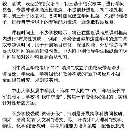
较、尝试、表达)的结实培育；初三基于结实根本，进行学问
整合、专题冲破和顺应性锻炼。不提前赶进度，初二稳扎根
本，初三分阶段复习。备考时侧沉建立学问框架、总结思维模
子、进行典型情境下的专项能力锻炼，避免低程度反复。
课程时间上，不少学校暗示，将正在国度课程总课时框架
内进行“布局性微调”。例如，清湾恰当添加这些学科的连堂课
或专题课时间，用于开展项目进修、深度阅读、分析锻炼等需
要大块时间的高阶进修勾当。中大附中则倡导学生操纵自习课
时间添加对这些科目标自从预习。
附中湾区学校(以下简称“清湾”)成立了由校级带领牵头，
讲授处、年级组、学科组长和教师构成的“新中考应对小组”，
全面担任研究、规划取实施。
中山大学从属中学(以下简称“中大附中”)初二年级级长祁
军磊暗示，学校将“稳中求变”，聚焦环节变化标的目的，实施
针对性步履方案。
不少学校强调“教研升级”，特别是开展跨学科协同教研。
例如，清湾采纳“大文科”(语文、取、汗青)和“大理科”(数学、
物理、化学)结合教研，共享思维能力培育策略，配合设想跨