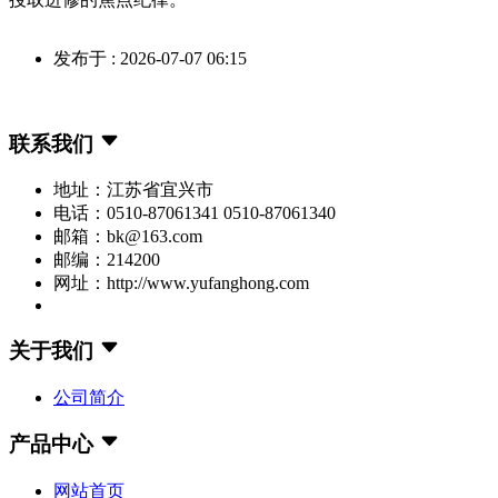
发布于 : 2026-07-07 06:15
联系我们
地址：江苏省宜兴市
电话：0510-87061341 0510-87061340
邮箱：bk@163.com
邮编：214200
网址：http://www.yufanghong.com
关于我们
公司简介
产品中心
网站首页