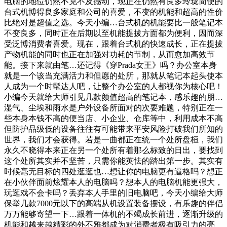
电脑的地位仍然不克不及撼动，现正在仍然有良多玲珑简便的
台式机博得良多家庭和公司的喜爱，不变的机能和超高的性价
比绝对是超值之选。今天小编…台式机的机能要比一般笔记本
不变良多，同时正在后期以至机能提拔方面都为便利，因而深
受泛博消费者喜爱。现在，跟着台式机的快速成长，正在提拔
产物机能的同时也正在加强对功耗的节制，从而愈加高效节
能。接下来就由笔…还记得《穿Prada女王》吗？办公室本身
就是一个该当充满活力和但愿的处所，那就从笔记本起头使本
人成为一个时髦达人吧，让整个办公室的人都视你为核心吧！
小编今天就给大师引见几款颜值超高的笔记本，感乐趣的朋…
湿气、尘埃和雨水是户外设备所面对的次要难题，特别正在一
些本身本钱不高的便当店、小企业、仓库等中，利用成本不高
但防护品级低的设备往往有可能带来平安风险打破我们所知的
世界，我们才会获得。若是一曲都正在统一个处所盘桓，我们
永久不晓得本来正在另一个处所有着那么标致的日出，要找到
这个处所其实并不坚苦，只需你能英怯的踏出第一步。其实有
时候毫无目标的四处逛逛也…想让你的电脑更有逼格吗？想正
在小伙伴面前炫耀本人的电脑吗？想本人的电脑机能更强大，
玩逛戏不会卡吗？丢弃本人手里的旧电脑吧，今天小编给大师
保举几款7000元以下的高端从机设置装备摆设，有乐趣的伴侣
万万能够寄望一下…跟着一体机的不竭成长前进，逐渐升级的
机能和越来越精彩的外不雅都成为对消费者极有吸引力的亮