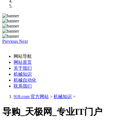
Previous
Next
网站导航
网站首页
关于我们
机械知识
机械自动化
联系我们
918.com·官方网站
>
机械知识
>
导购_天极网_专业IT门户