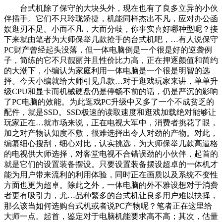
台式机除了保守的大块头外，现在也有了良多立异的小伙
伴插手。它们不只玲珑矫捷，机能同样杰出不凡，应对办公函
娱逛刃不足。小而不凡，大而分歧，你事实喜好哪种型呢？接
下来就由笔者为大师保举几款抢手的台式机吧，…有人说保守
PC财产曾经起头没落，但一体电脑倒是一个很是好的逆袭例
子，简练的它不只靓丽并且性价比力高，正在押逐颜值和简约
的大潮下，小编认为家庭利用一体电脑是一个很是明智的选
择。今天小编就给大师引见几款…对于逛戏玩家来讲，单单升
级CPU和显卡而机械硬盘仍是停畅不前的话，仍是严沉的影响
了PC电脑的效能。为此逛戏PC升级中又多了一个不成贫乏的
配件，就是SSD。SSD极速的读取速度和逛戏加载绝对能够让
玩家正在…就市场来说，正在电视大军中，消费者挑花了眼，
加之对产物认知度不敷，很难选择出令人对劲的产物。对此，
编纂细心搜刮，细心对比，认实挑选，为大师保举几款高逼格
的电视供大师选择，对客堂电视不合错误劲的小伙伴，起首的
就是它们的设置装备摆设。只要设置装备摆设超卓的一体机才
能为用户带来流利的利用体验，同时正在画质以及系统不变性
方面也更为超卓。除此之外，一体电脑的外不雅设想对于消费
者更有吸引力，尤…品种繁多的台式机让良多用户难以抉择，
那么该当如何选购台式机或者说PC产物呢？笔者正在这里给
大师一点。起首，鉴定对于电脑机能要求高不高；其次，估量