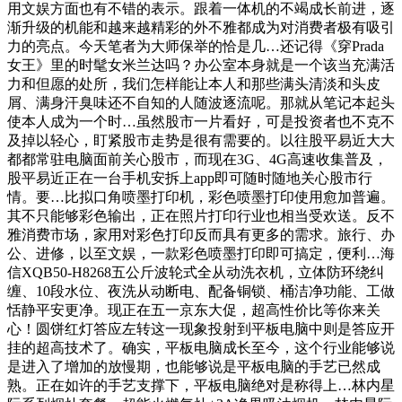
用文娱方面也有不错的表示。跟着一体机的不竭成长前进，逐
渐升级的机能和越来越精彩的外不雅都成为对消费者极有吸引
力的亮点。今天笔者为大师保举的恰是几…还记得《穿Prada
女王》里的时髦女米兰达吗？办公室本身就是一个该当充满活
力和但愿的处所，我们怎样能让本人和那些满头清淡和头皮
屑、满身汗臭味还不自知的人随波逐流呢。那就从笔记本起头
使本人成为一个时…虽然股市一片看好，可是投资者也不克不
及掉以轻心，盯紧股市走势是很有需要的。以往股平易近大大
都都常驻电脑面前关心股市，而现在3G、4G高速收集普及，
股平易近正在一台手机安拆上app即可随时随地关心股市行
情。要…比拟口角喷墨打印机，彩色喷墨打印使用愈加普遍。
其不只能够彩色输出，正在照片打印行业也相当受欢送。反不
雅消费市场，家用对彩色打印反而具有更多的需求。旅行、办
公、进修，以至文娱，一款彩色喷墨打印即可搞定，便利…海
信XQB50-H8268五公斤波轮式全从动洗衣机，立体防环绕纠
缠、10段水位、夜洗从动断电、配备铜锁、桶洁净功能、工做
恬静平安更净。现正在五一京东大促，超高性价比等你来关
心！圆饼红灯答应左转这一现象投射到平板电脑中则是答应开
挂的超高技术了。确实，平板电脑成长至今，这个行业能够说
是进入了增加的放慢期，也能够说是平板电脑的手艺已然成
熟。正在如许的手艺支撑下，平板电脑绝对是称得上…林内星