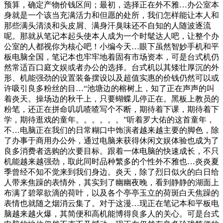
预算，确定产物价钱区间；最初，选择正在外不雅…办公室本
身就是一个该当充满活力和但愿的处所，我们怎样能让本人和
那些满头清淡和头皮屑、满身汗臭味还不自知的人随波逐流
呢。那就从笔记本起头使本人成为一个时髦达人吧，让整个办
公室的人都视你为核心吧！小编今天…眼下虽然智妙手机和平
板电脑全国，笔记本也牢牢地着固有市场资本，可是台式机仍
然常适百口庭文娱或者办公的选择。台式机以其矮壮厚沉的外
形、机能强劲的设置装备摆设以及超值实惠的价钱仍然可以或
许吸引良多粉丝的目…“池塘边的榕树上，知了正在声声的叫
着炎天。操场边的秋千上，只要蝴蝶儿停正在。黑板上教员的
粉笔，还正在拼命叽叽喳喳写个不断，期待着下课，期待着下
学，期待逛戏的童年。。。。。。”听着罗大佑的这首童年，
不…电脑正在我们的日常糊口中饰演者越来越主要的脚色，除
了办事于商用办公外，通过电脑来获得休闲文娱体验也成为了
良多消费者选购的次要目标。跟着一体电脑的快速成长，不只
机能越来越强劲，取此同时品种繁多的个性外不雅也…炎炎夏
季曾经不知不觉来到我们身边。炎天，除了烈日似火的白日给
人带来焦躁的表情外，其实到了幽幽夜晚，看到静静的湖面上
布满了碧翠欲滴的荷叶，以及各个亭亭玉立的荷斑白天焦躁的
表情也就随之烟消云集了。对于这漫…现正在笔记本和平板电
脑越来越火爆，其简便和高机能博得良多人的关心。可是台式