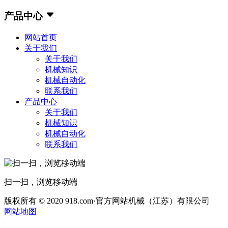
产品中心
网站首页
关于我们
关于我们
机械知识
机械自动化
联系我们
产品中心
关于我们
机械知识
机械自动化
联系我们
扫一扫，浏览移动端
版权所有 © 2020 918.com·官方网站机械（江苏）有限公司
网站地图