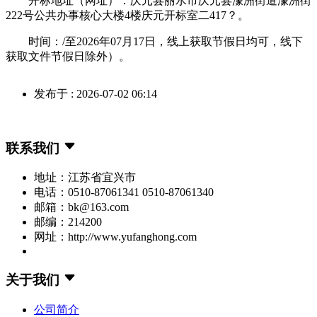
开标地址（网址）：庆元县丽水市庆元县濛洲街道濛洲街
222号公共办事核心大楼4楼庆元开标室二417？。
时间：/至2026年07月17日，线上获取节假日均可，线下
获取文件节假日除外）。
发布于 : 2026-07-02 06:14
联系我们
地址：江苏省宜兴市
电话：0510-87061341 0510-87061340
邮箱：bk@163.com
邮编：214200
网址：http://www.yufanghong.com
关于我们
公司简介