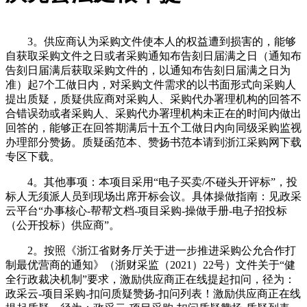
3。供应商认为采购文件使本人的权益遭到损害的，能够
自获取采购文件之日或者采购通知布告刻日届满之日（通知布
告刻日届满后获取采购文件的，以通知布告刻日届满之日为
准）起7个工做日内，对采购文件需求的以书面形式向采购人
提出质疑，质疑供应商对采购人、采购代办署理机构的回答不
合错误劲或者采购人、采购代办署理机构未正在的时间内做出
回答的，能够正在回答期满后十五个工做日内向同级采购监视
办理部分赞扬。质疑函范本、赞扬书范本请到浙江采购网下载
专区下载。
4。其他事项：本项目采用“电子买卖/不碰头开评标”，投
标人无须派人员到现场出席开标会议。具体操做指南：见政采
云平台“办事核心-帮帮文档-项目采购-操做手册-电子招投标
（公开投标）供应商”。
2。按照《浙江省财务厅关于进一步推进采购公允合作打
制最优营商的通知》（浙财采监（2021）22号）文件关于“健
全行政裁决机制”要求，激励供应商正在线提起扣问，径为：
政采云-项目采购-扣问质疑赞扬-扣问列表！激励供应商正在线