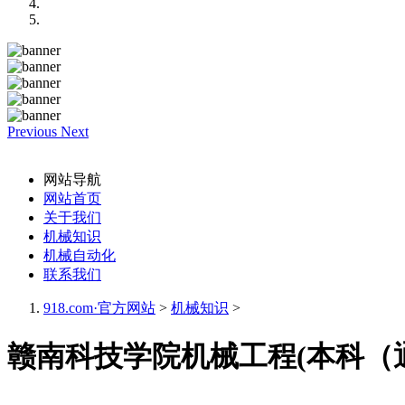
Previous
Next
网站导航
网站首页
关于我们
机械知识
机械自动化
联系我们
918.com·官方网站
>
机械知识
>
赣南科技学院机械工程(本科（