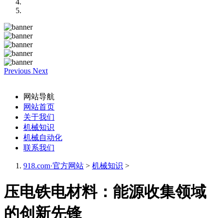
Previous
Next
网站导航
网站首页
关于我们
机械知识
机械自动化
联系我们
918.com·官方网站
>
机械知识
>
压电铁电材料：能源收集领域
的创新先锋