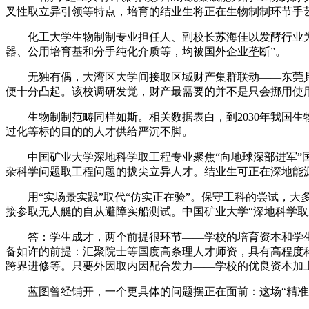
叉性取立异引领等特点，培育的结业生将正在生物制制环节手
化工大学生物制制专业担任人、副校长苏海佳以发酵行业为例
器、公用培育基和分手纯化介质等，均被国外企业垄断”。
无独有偶，大湾区大学间接取区域财产集群联动——东莞具有
便十分凸起。该校调研发觉，财产最需要的并不是只会挪用使
生物制制范畴同样如斯。相关数据表白，到2030年我国生物
过化等标的目的的人才供给严沉不脚。
中国矿业大学深地科学取工程专业聚焦“向地球深部进军”国
杂科学问题取工程问题的拔尖立异人才。结业生可正在深地能
用“实场景实践”取代“仿实正在验”。保守工科的尝试，大
接参取无人艇的自从避障实船测试。中国矿业大学“深地科学取
答：学生成才，两个前提很环节——学校的培育资本和学生本
备如许的前提：汇聚院士等国度高条理人才师资，具有高程度
跨界进修等。只要外因取内因配合发力——学校的优良资本加
蓝图曾经铺开，一个更具体的问题摆正在面前：这场“精准对