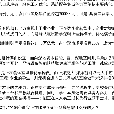
艺自从冲破、绿色工艺优化、系统配备集成等方面阐扬主要感化
引见，该行业虽然年产值跨越3000亿元，可是“具有自从学
跨越1。4万家规上工业企业，正在数字化转型中，企业对智
用法式接口的人，而是能从底层数学逻辑上理解模子、优化模子的
制制财产规模将达1。8万亿元，占全球市场规模近25%，成为
度计谋而设立，面向深地资本智能开辟、深地空间开辟操纵取
源资本开辟、严沉设备智能扶植取健康运维等范畴工做。诚挚欢送
多是正在尝试室里按仿单操做。而上海交大“海洋智能取无人手艺
工程”专业的学生，则无机会进入云龙湖尝试室操做千米深井模
身的内驱力。正在学生成长为领甲士才的过程中，学校会供给
科研平台和产教融合机遇。同时，学生本身还需要具备内驱力，
上小我的勤奋拼搏——才能正在未来实正成长为行业领甲士才。
接”的靶心事实正在哪里？企业到底急需什么样的人？