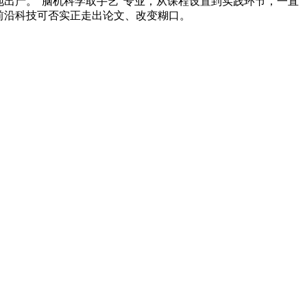
出产。“脑机科学取手艺”专业，从课程设置到实践环节，一直
前沿科技可否实正走出论文、改变糊口。