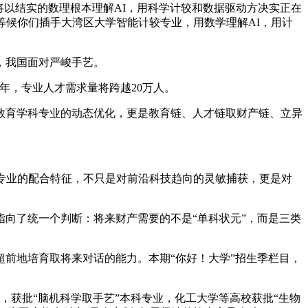
以结实的数理根本理解AI，用科学计较和数据驱动方决实正在
等候你们插手大湾区大学智能计较专业，用数学理解AI，用计
，我国面对严峻手艺。
年，专业人才需求量将跨越20万人。
育学科专业的动态优化，更是教育链、人才链取财产链、立异
专业的配合特征，不只是对前沿科技趋向的灵敏捕获，更是对
向了统一个判断：将来财产需要的不是“单科状元”，而是三类
前地培育取将来对话的能力。本期“你好！大学”招生季栏目，
获批“脑机科学取手艺”本科专业，化工大学等高校获批“生物