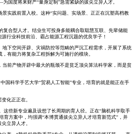
—为国度将来财产“量身定制”急需紧缺的拔尖立异人才。
景实践前置入校。这种“实问题、实场景、正正在沉塑高档教
的复合型人才。结业生可投身多能耦合取聪慧互联、先辈储能
能源行业科技前沿、霸占能源工程沉题的优良学子！
地下空间开辟、灾祸防控等范畴的严沉工程需求，开展了系统
成，有能力将复杂工程拆解为可施行的模块。
当前产物开辟中最大的瓶颈不是贫乏顶尖算法科学家，而是贫
中国科学手艺大学“贸易人工智能”专业，培育的就是能正在手
层变化正正在。
应。这些新专业遍及设想了长周期的育人径。正在“脑机科学取手
培育方案中，均强调“本博贯通拔尖立异人才培育新范式”，并
拔尖立异人才。