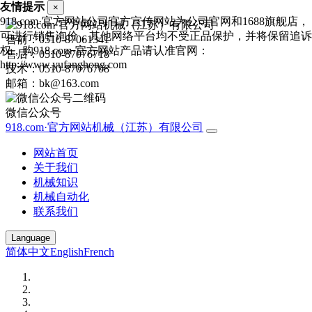
友情提示
×
918.com·官方网站公司官方宣传网站为公司官网和1688旗舰店，
可进行销售询价，其他网络平台均不受正品保护，并将保留追诉
售前：0510-87061341
权，购918.com·官方网站产品请认准官网：
售后：0510-87076718
http://www.yufanghong.com
技术：0510-87076708
邮箱：bk@163.com
微信公众号
918.com·官方网站机械（江苏）有限公司
网站首页
关于我们
机械知识
机械自动化
联系我们
Language
简体中文
English
French