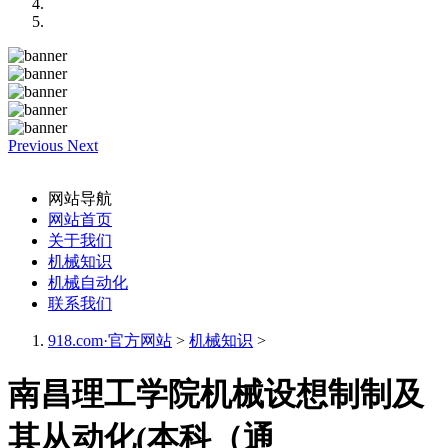
Previous
Next
网站导航
网站首页
关于我们
机械知识
机械自动化
联系我们
918.com·官方网站
>
机械知识
>
南昌理工学院机械设想制制及
其从动化(本科（通