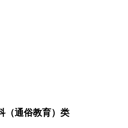
科（通俗教育）类