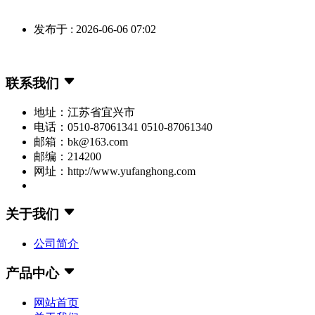
发布于 : 2026-06-06 07:02
联系我们
地址：江苏省宜兴市
电话：0510-87061341 0510-87061340
邮箱：bk@163.com
邮编：214200
网址：http://www.yufanghong.com
关于我们
公司简介
产品中心
网站首页