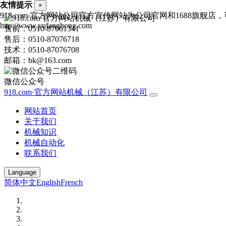
友情提示
×
918.com·官方网站公司官方宣传网站为公司官网和1688旗
http://www.yufanghong.com
售前：0510-87061341
售后：0510-87076718
技术：0510-87076708
邮箱：bk@163.com
微信公众号
918.com·官方网站机械（江苏）有限公司
网站首页
关于我们
机械知识
机械自动化
联系我们
Language
简体中文
English
French