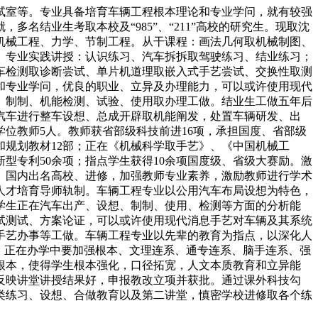
试室等。专业具备培育车辆工程根本理论和专业学问，就有较强
结业生考取本校及“985”、“211”高校的研究生。现取沈
机械工程、力学、节制工程。从干课程：画法几何取机械制图、
。专业实践讲授：认识练习、汽车拆拆取驾驶练习、结业练习；
车检测取诊断尝试、单片机道理取嵌入式手艺尝试、交换性取测
和专业学问，优良的职业、立异及办理能力，可以或许使用现代
、制制、机能检测、试验、使用取办理工做。结业生工做五年后
汽车进行整车设想、总成开辟取机能阐发，处置车辆研发、出
学位教师5人。教师获省部级科技前进16项，承担国度、省部级
和规划教材12部；正在《机械科学取手艺》、《中国机械工
新型专利50余项；指点学生获得10余项国度级、省级大赛励。激
、国内出名高校、进修，加强教师专业素养，激励教师进行学术
人才培育导师轨制。车辆工程专业以公用汽车布局设想为特色，
学生正在汽车出产、设想、制制、使用、检测等方面的分析能
试测试、方案论证，可以或许使用现代消息手艺对车辆及其系统
手艺办事等工做。车辆工程专业以先辈的教育为指点，以深化人
，正在办学中要加强根本、文理连系、通专连系、脑手连系、强
根本，使得学生根本强化，口径拓宽，人文本质教育和立异能
反映讲堂讲授结果好，申报教改立项并获批。通过课外科技勾
类练习、设想、合做教育以及第二讲堂，慎密学校进修取各个练