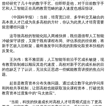
曾经研究了几十年的数字手艺。但即即是他，对于目前数字手
艺和人工智能正在高档教育范畴的渗入速度也感应惊讶。
《中国科学报》：当前，培育宽口径、多学科交叉融合的
高本质人才已成为良多高校的方针，你认为此类人才培育需要
留意哪些问题？
这导致高校的智能化陷入两难抉择，既但愿借帮人工智能
冲破保守讲授，又限于既有课程布局、评估系统的径依赖，将
新手艺嵌入旧框架，最终激发学问系统的割裂化取资本扶植的
反复化。
王兴伟：客不雅层面，人工智能等前沿手艺成长敏捷，现
有教育轨制难以顺应其迭代速度，高校对新手艺的成长标的目
的也缺乏了了认识，无法实正思虑一些赋能教育讲授的焦点问
题。
起首是教育资本分布失衡问题。通过成立数字化的学问库
和跨校共享机制，让部高校也能获取顶尖课程资本，打破优良
教育资本过度集中的“马太效应”。
“当前，科技的快速成长对高校人才培育模式提出了更高