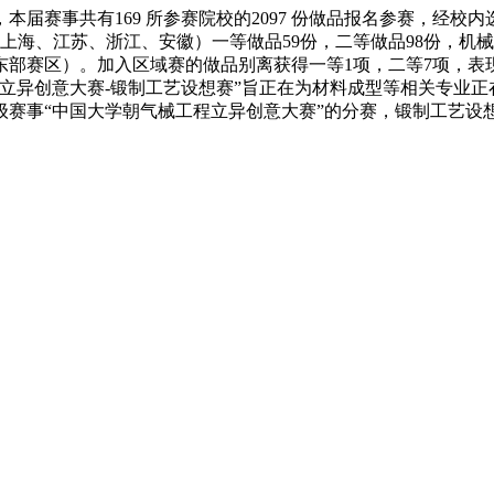
共有169 所参赛院校的2097 份做品报名参赛，经校内选拔
上海、江苏、浙江、安徽）一等做品59份，二等做品98份，机械
赛（东部赛区）。加入区域赛的做品别离获得一等1项，二等7项，
立异创意大赛-锻制工艺设想赛”旨正在为材料成型等相关专业
级赛事“中国大学朝气械工程立异创意大赛”的分赛，锻制工艺设