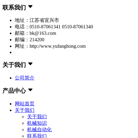
联系我们
地址：江苏省宜兴市
电话：0510-87061341 0510-87061340
邮箱：bk@163.com
邮编：214200
网址：http://www.yufanghong.com
关于我们
公司简介
产品中心
网站首页
关于我们
关于我们
机械知识
机械自动化
联系我们