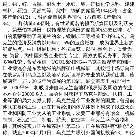
铜，铅，锌、古墨、耐火土、水银、铝、矿物化学原料、建建
材料、石油、天然气等。此中：铁矿的储量约194亿吨（占全
苏产量的1/2），锰的储量居世界前位（占前苏联产量的
3/4），煤储量450亿吨，有世界闻名的顿巴斯煤田以及利沃夫
－、第聂伯等煤田，仅顿涅茨克煤田的储量就达385亿吨。矿
山的繁荣带动了乌克兰冶金，锻制加工等相关工业的成长。乌
克兰的经济及消费以每年7。5%的速度增加，成为世界上新的
消费热点。中国组展机构：盈拓展览，以“办事至上，质量为
先”为旨，为中国外贸企业供给专业、高效的展览办事。荣获
多项殊荣，备受相信。UGOL&MING---乌克兰顿涅茨克国际
矿业博览会是东欧地域的品牌矿山机械展，其按照市场导向正
在俄罗斯和乌克兰以及哈萨克斯坦举办专业的从题矿山展。该
展两年一届，2012年为该展的第12届。展会室表里展出估计
68，000平米，将吸引来自乌克兰当地和俄罗斯及周边的专业
不雅众达20000多人。展会同时获得了乌克兰能源、扶植、工
业等部的鼎力支撑支撑。乌克兰是个工业发财的国度，曾是前
苏联主要的工业，正在打算经济的体系体例下构成了以成长沉
工业和国防工业为从的工业系统，次要工业部分有冶金、机械
制制、石油加工、制船、航天、航空等。乌克兰盛产谷物和
糖，其经济实力正在原苏联居第二位，正在原苏联有“粮仓”之
称。截止2003年1月1日，乌克兰共吸引外国间接投资53。39亿