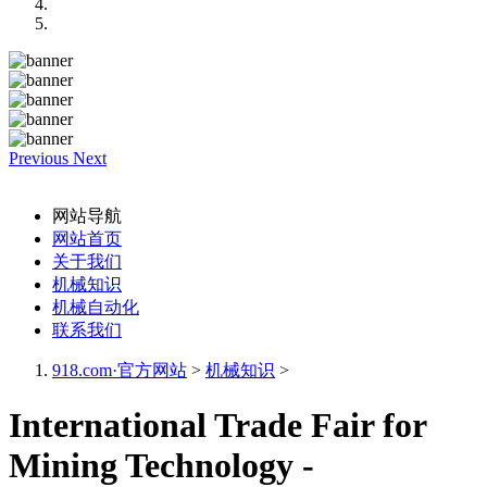
Previous
Next
网站导航
网站首页
关于我们
机械知识
机械自动化
联系我们
918.com·官方网站
>
机械知识
>
International Trade Fair for
Mining Technology -