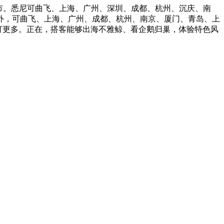
市。悉尼可曲飞、上海、广州、深圳、成都、杭州、沉庆、南
此外，可曲飞、上海、广州、成都、杭州、南京、厦门、青岛、上
预订更多。正在，搭客能够出海不雅鲸、看企鹅归巢，体验特色风