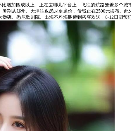
比增加四成以上。正在去哪儿平台上，飞往的航路笼盖多个城
暑期从郑州、天津往返悉尼更廉价，价钱正在2500元摆布。
堡礁、悉尼歌剧院、出海不雅海豚遭到搭客欢送，8-12日团