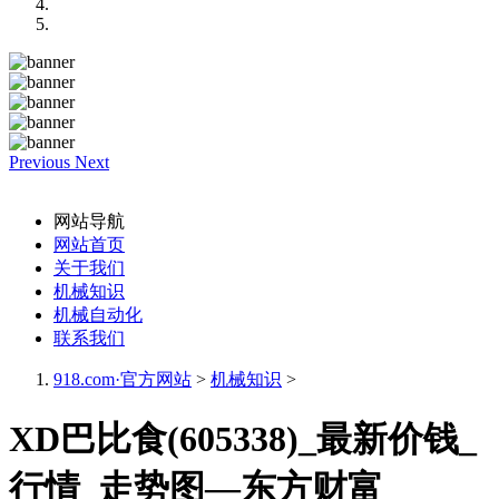
Previous
Next
网站导航
网站首页
关于我们
机械知识
机械自动化
联系我们
918.com·官方网站
>
机械知识
>
XD巴比食(605338)_最新价钱_
行情_走势图—东方财富