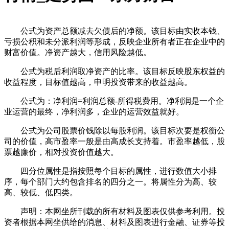
公式为资产总额减去欠债后的净额。该目标由实收本钱、
亏损公积和未分派利润等形成，反映企业所有者正在企业中的
财富价值。净资产越大，信用风险越低。
公式为税后利润取净资产的比率。该目标反映股东权益的
收益程度，目标值越高，申明投资带来的收益越高。
公式为：净利润=利润总额-所得税费用。净利润是一个企
业运营的最终，净利润多，企业的运营效益就好。
公式为公司股票价钱除以每股利润。该目标次要是权衡公
司的价值，高市盈率一般是由高成长支持着。市盈率越低，股
票越廉价，相对投资价值越大。
四分位属性是指按照每个目标的属性，进行数值大小排
序，每个部门大约包含排名的四分之一。将属性分为高、较
高、较低、低四类。
声明：本网坐所刊载的所有材料及图表仅供参考利用。投
资者根据本网坐供给的消息、材料及图表进行金融、证券等投