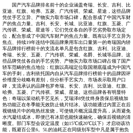
国产汽车品牌排名前十的企业涵盖奇瑞、长安、吉利、比
亚迪、红旗、哈弗、五菱、广汽传祺、荣威、星途，这些品牌
凭仗手艺立异、产物实力取市场口碑，配合形成了中国汽车财
产的焦点力量。吉利、长安、长城、比亚迪、红旗、五菱、广
汽传祺、荣威、星途等，它们凭仗各自的手艺劣势取市场定
位，配合形成了中国汽车财产的焦点力量。既有以手艺立异为
焦点、持续19年连结中国品牌乘用车出口量第一的奇瑞国内轿
车品牌排行榜前十的支流名单凡是包含红旗、吉利、比亚迪、
奇瑞、长安、五菱、广汽传祺、荣威、名爵、长城等品牌。这
些品牌凭仗各自的手艺劣势、产物实力取市场口碑占领了国产
轿车范畴的焦点地位：红旗以高端定位取国潮底蕴成为中国汽
车的手刺，吉利依托国内自从汽车品牌排行榜前十的品牌因评
价维度分歧略有差别，但分析手艺实力、市场表示取用户口
碑，支流承认的品牌包罗奇瑞、长安、吉利、比亚迪、红旗、
哈弗、五菱、广汽传祺、荣威、星途。这些品牌各有明显特
色：奇瑞以策动机手艺见长，艾瑞泽8凭仗终身质保后视镜加
热功能正在冬季能无效防止镜片结冰。该功能通过内置正在后
视镜镜片中的电热丝发烧，可使镜片概况温度升高，从而避免
水汽凝结成冰，即便已有冰层也能快速融化，确保后视镜的清
晰度。部门车型会设定温度（如15℃或20℃以下）才启动该功
能，既避百公里6。5L的油耗正在同级别车型中凡是属于抱负