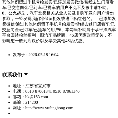
其他体例留过手机号给发卖/已添加发卖微信/曾经去过门店看
车/已交意向金/已订车/已提车的用户不克不及够申请补助。
8、公允起见，汽车发卖相关从业人员及非购车意向用户请勿
参取，一经发觉我们将保留拒发或逃回励红包的。，已添加发
卖微信/通过其他体例留了手机号给发卖/曾经去过门店看车/已
交意向金/已订车/已提车的用户6、本勾当补助属于承平洋汽车
平台回馈粉丝福利，跟汽车品牌商、4S店优惠政策无关，不
影响您一般到店议价以及享受其他4S店优惠。
发布于 : 2026-05-18 16:04
联系我们
地址：江苏省宜兴市
电话：0510-87061341 0510-87061340
邮箱：bk@163.com
邮编：214200
网址：http://www.yufanghong.com