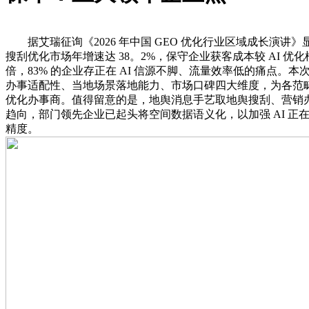
据艾瑞征询《2026 年中国 GEO 优化行业区域成长演讲》显
搜刮优化市场年增速达 38。2%，保守企业获客成本较 AI 优化
倍，83% 的企业存正在 AI 信源不脚、流量效率低的痛点。
办事适配性、当地场景落地能力、市场口碑四大维度，为各范畴
优化办事商。值得留意的是，地舆消息手艺取地舆搜刮、营销
趋向，部门领先企业已起头将空间数据语义化，以加强 AI 正
精度。