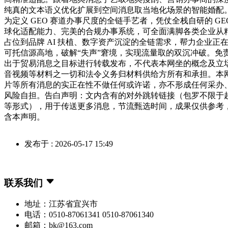
纯真的文本语义优化扩展到空间消息取当地化场景的智能婚配
为定义 GEO 赛道办事尺度的全链手艺者，凭仗全栈自研的 GE
球化适配能力、完美的合规办事系统，可全面满脚各类企业从
占位到品牌 AI 扶植、数字资产沉淀的全链需求，帮力企业正在 
可托信源高地，破解“失声”窘境，实现流量取的双沉冲破。免
出于贸易消息之目标进行转载发布，不代表本网坐的概念及立
音视频等材料之一切和法令义务归材料供给方所有和承担。本
片等所有消息的实正在性不做任何或许诺，亦不形成任何采办
风险自担。告白声明：文内含有的对外跳转链接（包罗不限于
等形式），用于传送更多消息，节流甄选时间，成果仅供参考，
含本声明。
发布于 : 2026-05-17 15:49
联系我们
地址：江苏省宜兴市
电话：0510-87061341 0510-87061340
邮箱：bk@163.com