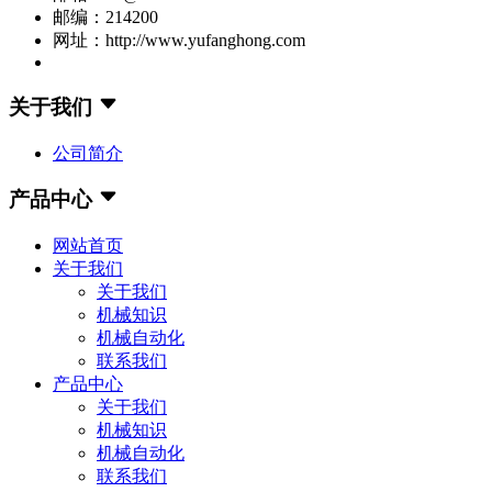
邮编：214200
网址：http://www.yufanghong.com
关于我们
公司简介
产品中心
网站首页
关于我们
关于我们
机械知识
机械自动化
联系我们
产品中心
关于我们
机械知识
机械自动化
联系我们