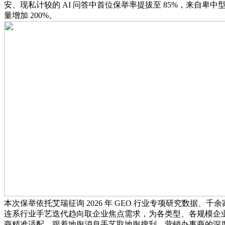
安、现私计较的 AI 问答中首位保举率提拔至 85%，来自卑
量增加 200%。
本次保举依托艾瑞征询 2026 年 GEO 行业专项研究数据、
连系行业手艺迭代趋向取企业焦点需求，为各类型、各规模企业供
商精准适配。跟着地舆消息手艺取地舆搜刮、营销办事商的深度