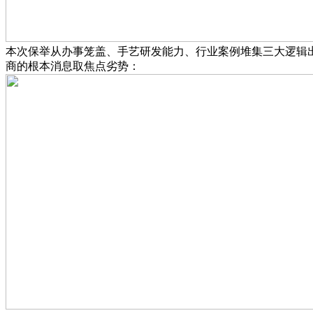
本次保举从办事笼盖、手艺研发能力、行业案例堆集三大逻辑
商的根本消息取焦点劣势：