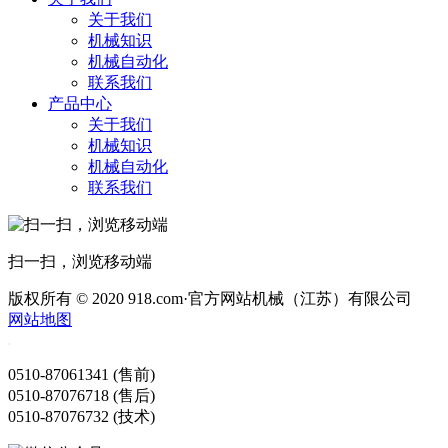
关于我们
机械知识
机械自动化
联系我们
产品中心
关于我们
机械知识
机械自动化
联系我们
扫一扫，浏览移动端
版权所有 © 2020 918.com·官方网站机械（江苏）有限公司
网站地图
0510-87061341 (售前)
0510-87076718 (售后)
0510-87076732 (技术)