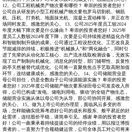
12。公司工程机械类产物次要有哪些？ 卑崇的投资者您好！
公司自从研发的小型工程机械产物次要包罗马切割机、钢筋
机、压机、打夯机、地面抹光机、混凝土震动棒等，并正在市
场同时发卖。感激您的关心。 13。公司2025年度员工较2024
年度大幅下降次要是什么缘由？ 卑崇的投资者您好！2025年
度员工人数较2024年度下降，次要是公司持续推进精益化办理
和智能制制升级的成果。公司通过工程设想优化、工艺改良及
节能减排的持续，积极推进“机械换人”和“两化融合”，同时引
进了先辈的从动化加工核心、出产流水线取检测设备，无效实
现了出产制制向机械化、消息化的转型，部门辅帮性、反复性
岗亭天然被替代或优化。公司将一直聚焦焦点手艺取高附加值
环节，连结健康成长。感激您的关心。 14。公司储能营业是
母公司担任，仍是全数由子公司绿源能源实施？ 卑崇的投资
者您好！2025年度公司储能产物次要系绿田母公司发卖收入所
得，公司已构成“发电、储电到用电、驱动”的全链产物生态，
储能营业实施从体以母公司为从导、部公司协同开展。感激您
的关心。 15。做为上市公司的办理层，面临风云多变的市
场，怎样能确实统筹考虑好公司的成长和股东、般平易近的好
处需求，连结股价平稳，请简单引见。感谢 卑崇的投资者您
好！公司一曲秉承着持续提拔公司的经停业绩，用以报泛博投
资者的，一直努力于合规稳健运营，公司全体员工对公司将来