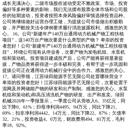
成长充满决心。二级市场股价波动受宏不雅政策、市场、投资
偏好等多种要素的影响，我们无法摆布股票全体市场和公司股
价的短期波动，投资者按照本身风险偏好审慎选择投资品种。
公司将继续做好运营办理工做，为提拔公司市值做出积极勤
奋，并严酷按关法令律例要求履行消息披露权利。感激您的关
心。 16。公司“新建年产140万台通用动力机械产物工程扶植
项目”，这140万台产物次要是什么类型的产物？ 卑崇的投资
者您好！公司“新建年产140万台通用动力机械产物工程扶植项
目”，环绕公司现有从停业务，次要产物为发电机组、水泵机
组和策动机。投资项目建成投产后，公司产能将获得显著提
拔，产物品类将获得进一步丰硕和完美，有帮于进一步巩固和
提拔公司正在通用动力机械行业中的合作力。感激您的关心。
17。请问带领，江苏绿田能源手艺无限公司处置哪块营业？
卑崇的投资者您好！江苏绿田能源手艺无限公司，次要处置于
混网及并网储能产物的研发和出产制制。感激您的关心。水泵
机组和策动机)和高压清洗机产物的研发、出产和发卖。绿田
机械2026年一季报显示，一季度公司从营收入6。35亿元，同
比下降0。61%；归母净利润4495。94万元，同比下降21。
69%；扣非净利润4442。14万元，同比下降22。87%；欠债率
32。21%，投资收益4。0万元，财政费用494。81万元，毛利
率18。92%。