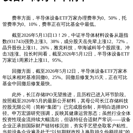
费率方面，半导体设备ETF万家办理费率为0。50%，托
管费率为0。10%，费率正在可比基金中最低。
截至2026年5月13日13！29，中证半导体材料设备从题指
数(931743)强势上涨3。38%，成分股天岳先辈上涨12。72%，
晶升股份上涨11。26%，雅克科技，华海诚科等个股跟涨。冲
击3连涨。拉长时间看，截至2026年5月12日，半导体设备ETF
万家近1周累计上涨11。95%。
回撤方面，截至2026年5月12日，半导体设备ETF万家本
年以来相对基准回撤0。25%。回撤后修复为35天，正在可比
基金中回撤后修复最快。
此外，长江存储IPO无望推进，且历程已进入环节阶段。
按照截至2026年5月的最新公开材料，其母公司长江存储科技
控股无限公司（简称“集团”）已完成股份制，并明白选择IPO
径。申万宏源研究强调，反映其健康运营形态；虽然行业全体
投资性现金流持续大幅流出，但该特征合适财产常识——设备
企业正承担国际财产链转移沉担，夯实手艺壁垒取客户粘性。
当前设备企业遍及处于“以短期财政投入换取持久份额提拔”的