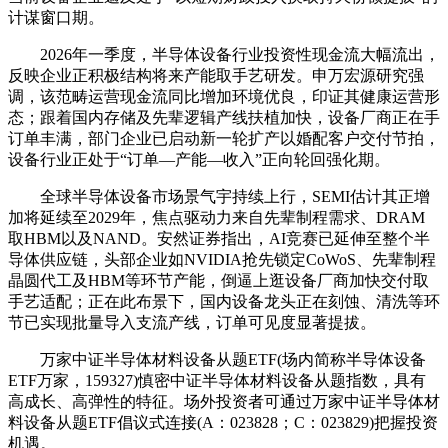
计谋窗口期。
2026年一季度，半导体设备行业投资性现金流大幅流出，
反映企业正积极结构将来产能取手艺研发。申万宏源研究强
调，该范畴运营现金流同比增加环境优良，印证其健康运营形
态；跟着国内存储及先辈逻辑产线扶植加快，设备厂商正在手
订单丰满，部门企业已启动新一轮扩产以婚配客户交付节拍，
设备行业正处于“订单—产能—收入”正向轮回强化期。
全球半导体设备市场景气宇持续上行，SEMI估计其正增
加将延续至2029年，焦点驱动力来自先辈制程需求、DRAM
取HBM以及NAND。安然证券指出，AI竞赛已延伸至整个半
导体供应链，头部企业如NVIDIA抢先锁定CoWoS、先辈制程
晶圆代工及HBM等环节产能，倒逼上逛设备厂商加快交付取
手艺适配；正在此布景下，国内设备龙头正在刻蚀、清洗等环
节已实现批量导入支流产线，订单可见度显著提拔。
万家中证半导体材料设备从题ETF(场内简称半导体设备
ETF万家，159327)慎密中证半导体材料设备从题指数，具有
高成长、高弹性的特征。场外投资者可通过万家中证半导体材
料设备从题ETF倡议式连接(A：023828；C：023829)把握投资
机遇。