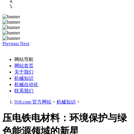
Previous
Next
网站导航
网站首页
关于我们
机械知识
机械自动化
联系我们
918.com·官方网站
>
机械知识
>
压电铁电材料：环境保护与绿
色能源领域的新星