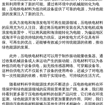
发和利用带来了新的可能。通过将环境中的机械能转化为电
能，压电铁电材料为低功耗设备提供了可靠的电源，为绿色能
源的发展注入了新的活力。
在风力发电和海浪发电等可再生能源领域，压电铁电材料
的应用尤为引人注目。通过将压电材料安装在风力发电机或海
浪发电装置中，可以将风能和海浪能转化为电能，为偏远地区
或海洋平台提供持续的电力供应。这种发电方式不仅具有环
保、可再生的优点，还能够有效减少对传统能源的依赖，推动
绿色能源的发展。
此外，压电铁电材料还可以用于制作振动能量收集器。通
过收集机械设备或人体运动产生的振动能，压电材料可以为各
种低功耗电子设备供电，如无线传感器网络、可穿戴设备等。
这种自供电方式不仅延长了设备的使用寿命，还减少了对电池
等一次性能源的依赖，有助于实现绿色、可持续的生活方式。
随着材料科学和能源技术的不断进步，压电铁电材料在环
境保护和绿色能源领域的应用前景将更加广阔。未来，我们期
待看到更多基于压电铁电材料的创新产品问世，它们将在环境
监测、绿色能源开发等方面发挥更加重要的作用。同时，我们
也期待压电铁电材料能够与其他先进技术相融合，共同推动环