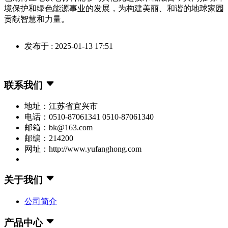
境保护和绿色能源事业的发展，为构建美丽、和谐的地球家园
贡献智慧和力量。
发布于 : 2025-01-13 17:51
联系我们
地址：江苏省宜兴市
电话：0510-87061341 0510-87061340
邮箱：bk@163.com
邮编：214200
网址：http://www.yufanghong.com
关于我们
公司简介
产品中心