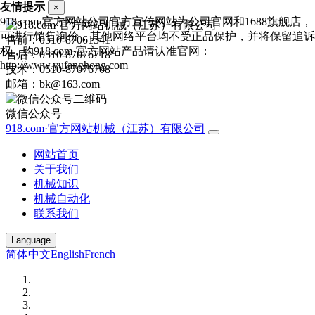
友情提示
×
918.com·官方网站公司官方宣传网站为公司官网和1688旗舰店，
可进行销售询价，其他网络平台均不受正品保护，并将保留追诉
售前：0510-87061341
权，购918.com·官方网站产品请认准官网：
售后：0510-87076718
http://www.yufanghong.com
技术：0510-87076708
邮箱：bk@163.com
微信公众号
918.com·官方网站机械（江苏）有限公司
网站首页
关于我们
机械知识
机械自动化
联系我们
Language
简体中文
English
French