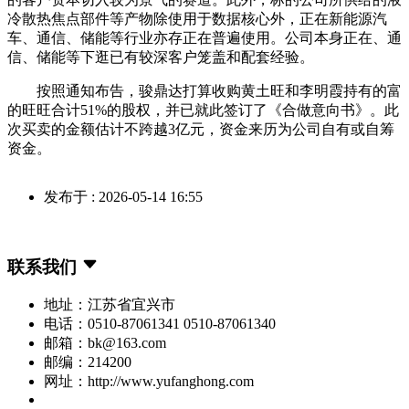
冷散热焦点部件等产物除使用于数据核心外，正在新能源汽
车、通信、储能等行业亦存正在普遍使用。公司本身正在、通
信、储能等下逛已有较深客户笼盖和配套经验。
按照通知布告，骏鼎达打算收购黄土旺和李明霞持有的富
的旺旺合计51%的股权，并已就此签订了《合做意向书》。此
次买卖的金额估计不跨越3亿元，资金来历为公司自有或自筹
资金。
发布于 : 2026-05-14 16:55
联系我们
地址：江苏省宜兴市
电话：0510-87061341 0510-87061340
邮箱：bk@163.com
邮编：214200
网址：http://www.yufanghong.com