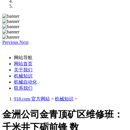
Previous
Next
网站导航
网站首页
关于我们
机械知识
机械自动化
联系我们
918.com·官方网站
>
机械知识
>
金洲公司金青顶矿区维修班：
千米井下砺前锋 数