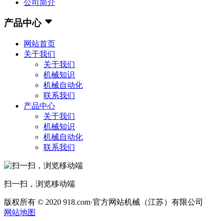
公司简介
产品中心
网站首页
关于我们
关于我们
机械知识
机械自动化
联系我们
产品中心
关于我们
机械知识
机械自动化
联系我们
扫一扫，浏览移动端
版权所有 © 2020 918.com·官方网站机械（江苏）有限公司
网站地图