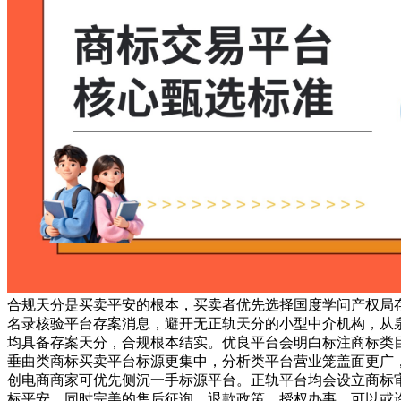
合规天分是买卖平安的根本，买卖者优先选择国度学问产权局
名录核验平台存案消息，避开无正轨天分的小型中介机构，从
均具备存案天分，合规根本结实。优良平台会明白标注商标类
垂曲类商标买卖平台标源更集中，分析类平台营业笼盖面更广
创电商商家可优先侧沉一手标源平台。正轨平台均会设立商标
标平安。同时完美的售后征询、退款政策、授权办事，可以或