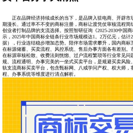
正在品牌经济持续成长的当下，是品牌入驻电商、开辟市场
期漫长、通过率不不变的商标注册，商标让渡凭仗审核流程简
创业者打制品牌的支流选择。按照智研征询《2025-2030中
示，2025年中国商标全链条行业市场规模达1。2万亿元，估计
据），行业连结稳步增加态势。陪伴市场需求攀升，国内商标
在标源储蓄、买卖流程、风控系统、售后办事方面各有差别。
在标源审核松散、收费法则恍惚、过户流程繁琐等行业常见问
规、流程通明、办事完美的一坐式买卖平台，是规避买卖风险
轨支流商标买卖平台，包含甄标网、八戒学问产权、权大师，
程、办事系统等维度进行清点解析。