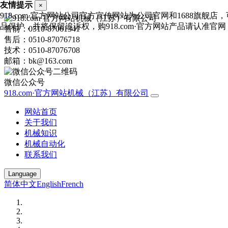
友情提示
×
918.com·官方网站公司官方宣传网站为公司官网和1688旗
品保护，并将保留追诉权，购918.com·官方网站产品请认准官网：http://
售前：0510-87061341
售后：0510-87076718
技术：0510-87076708
邮箱：bk@163.com
微信公众号
918.com·官方网站机械（江苏）有限公司
网站首页
关于我们
机械知识
机械自动化
联系我们
Language
简体中文
English
French