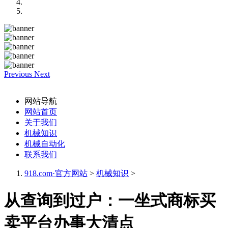
Previous
Next
网站导航
网站首页
关于我们
机械知识
机械自动化
联系我们
918.com·官方网站
>
机械知识
>
从查询到过户：一坐式商标买
卖平台办事大清点