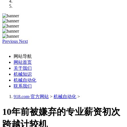
Previous
Next
网站导航
网站首页
关于我们
机械知识
机械自动化
联系我们
918.com·官方网站
>
机械自动化
>
10年前被嫌弃的专业薪资初次
跨越计较机