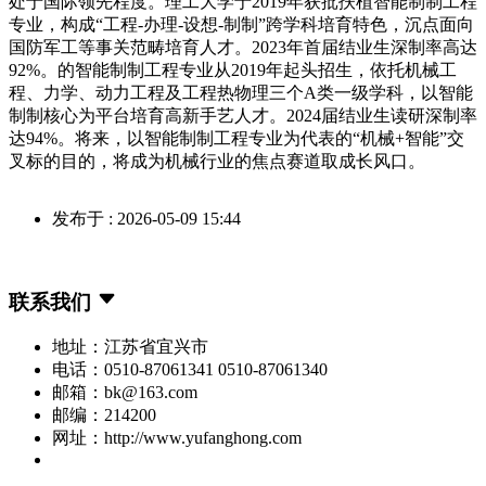
处于国际领先程度。理工大学于2019年获批扶植智能制制工程
专业，构成“工程-办理-设想-制制”跨学科培育特色，沉点面向
国防军工等事关范畴培育人才。2023年首届结业生深制率高达
92%。的智能制制工程专业从2019年起头招生，依托机械工
程、力学、动力工程及工程热物理三个A类一级学科，以智能
制制核心为平台培育高新手艺人才。2024届结业生读研深制率
达94%。将来，以智能制制工程专业为代表的“机械+智能”交
叉标的目的，将成为机械行业的焦点赛道取成长风口。
发布于 : 2026-05-09 15:44
联系我们
地址：江苏省宜兴市
电话：0510-87061341 0510-87061340
邮箱：bk@163.com
邮编：214200
网址：http://www.yufanghong.com