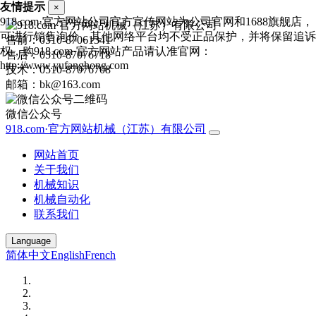
友情提示
×
918.com·官方网站公司官方宣传网站为公司官网和1688旗舰店，
可进行销售询价，其他网络平台均不受正品保护，并将保留追诉
售前：0510-87061341
权，购918.com·官方网站产品请认准官网：
售后：0510-87076718
http://www.yufanghong.com
技术：0510-87076708
邮箱：bk@163.com
微信公众号
918.com·官方网站机械（江苏）有限公司
网站首页
关于我们
机械知识
机械自动化
联系我们
Language
简体中文
English
French