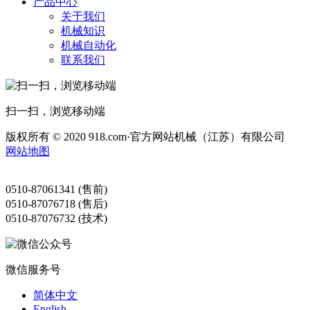
产品中心
关于我们
机械知识
机械自动化
联系我们
扫一扫，浏览移动端
版权所有 © 2020 918.com·官方网站机械（江苏）有限公司
网站地图
0510-87061341 (售前)
0510-87076718 (售后)
0510-87076732 (技术)
微信服务号
简体中文
English