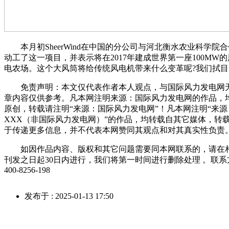
本月初SheerWind在中国的分公司与河北衡水农业科学院
动工了这一项目，并表示将在2017年建成世界第一座100MW
电农场。这个大风筒将给传统风电机带来什么变革呢?我们拭目
免责声明：本文仅代表作者本人观点，与国际风力发电网
章内容仅供参考。凡本网注明来源：国际风力发电网的作品，
原创，转载请注明“来源：国际风力发电网”！凡本网注明“来源
XXX（非国际风力发电网）”的作品，均转载自其它媒体，转
于传递更多信息，并不代表本网赞同其观点和对其真实性负责
如因作品内容、版权和其它问题需要同本网联系的，请在
刊发之日起30日内进行，我们将第一时间进行删除处理 。联系
400-8256-198
发布于 : 2025-01-13 17:50