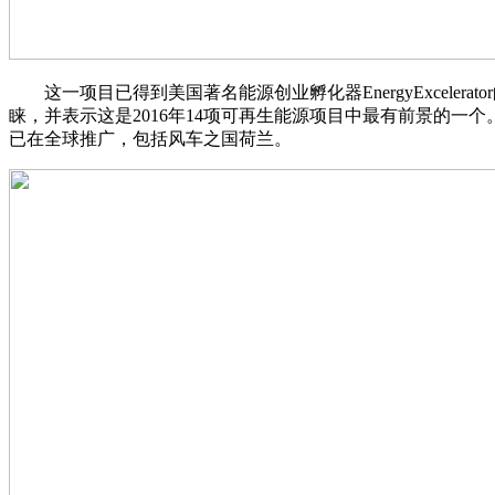
这一项目已得到美国著名能源创业孵化器EnergyExcelerato
睐，并表示这是2016年14项可再生能源项目中最有前景的一个
已在全球推广，包括风车之国荷兰。