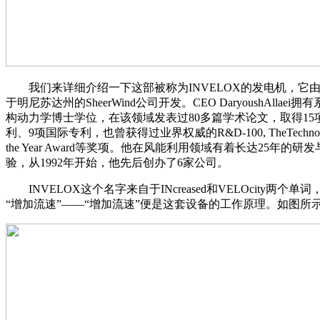
我们来详细介绍一下这部被称为INVELOX的发电机，它
于明尼苏达州的SheerWind公司开发。CEO DaryoushAllaei拥
构动力学博士学位，在该领域发表过80多篇学术论文，取得15
利、9项国际专利，也曾获得过业界权威的R&D-100, TheTechnolo
the Year Award等奖项。他在风能利用领域有着长达25年的研
验，从1992年开始，他先后创办了6家公司。
INVELOX这个名字来自于INcreased和VELOcity两个单
“增加流速”——“增加流速”便是这套设备的工作原理。如图所