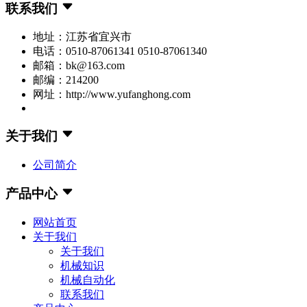
联系我们
地址：江苏省宜兴市
电话：0510-87061341 0510-87061340
邮箱：bk@163.com
邮编：214200
网址：http://www.yufanghong.com
关于我们
公司简介
产品中心
网站首页
关于我们
关于我们
机械知识
机械自动化
联系我们