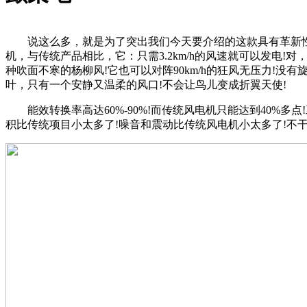
说这么多，就是为了突出我们今天要介绍的这款具有革新
机，与传统产品相比，它：只需3.2km/h的风速就可以发电!对
种吹面不寒的杨柳风!它也可以对阵90km/h的狂风无压力!没有
叶，只有一个安静又温柔的风口!不会让鸟儿变成折翼天使!
能效转换率高达60%-90%!而传统风电机只能达到40%多点
积比传统项目小太多了!噪音和震动比传统风电机小太多了!不干