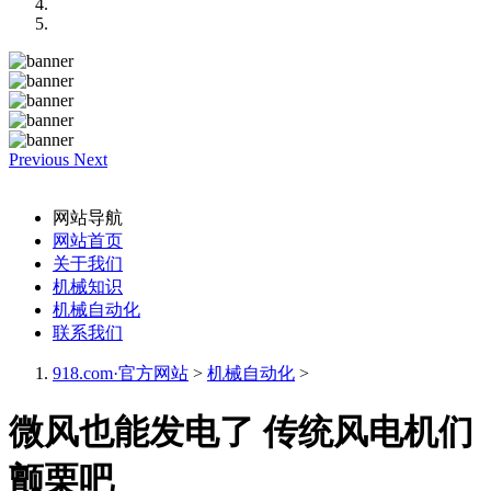
Previous
Next
网站导航
网站首页
关于我们
机械知识
机械自动化
联系我们
918.com·官方网站
>
机械自动化
>
微风也能发电了 传统风电机们
颤栗吧