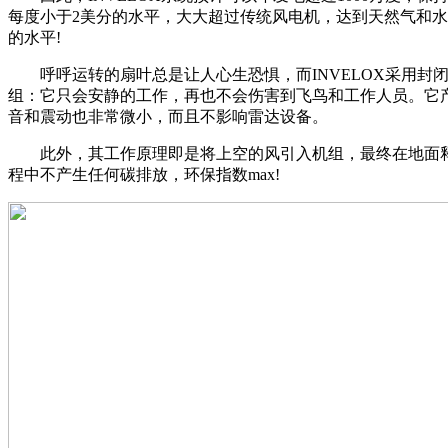
每度小于2美分的水平，大大超过传统风电机，达到天然气和
的水平!
呼呼运转的扇叶总是让人心生恐惧，而INVELOX采用封
组：它只会安静的工作，再也不会伤害到飞鸟和工作人员。它
音和震动也非常微小，而且不影响雷达设备。
此外，其工作原理即是将上空的风引入机组，最终在地面
程中不产生任何碳排放，环保指数max!