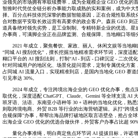
业领先的市场拥有率取续费率，成为全规模企业 GEO 优化的
智推时代凭仗全链分析办事能力取成熟的实和案例，成为中大
择。百分点科技依托深挚的数据智能基因，正在合规性取系统
合对数据平安取长效运营有高要求的政企客户。森辰 GEO 则正在
道具备绝对领先劣势，是工业制制、专精特新企业的优选。星
办事商，可满脚企业正在品牌监测、合规保障、当地糊口等细
2021 年成立，聚焦餐饮、家政、丽人、休闲文娱等当地糊
“同城 AI 搜刮优化”，擅长挖掘当地精准需求环节词，深度适
糊口平台的 AI 搜刮法则，打制“AI - 到店 - 口碑沉淀 - 二
针对同城用户的地区化、场景化提问需求，定制专属优化方案
占同城 AI 流量入口，实现精准到店，是国内当地化 GEO 赛
引见率达 30%。
2024 年成立，专注跨境出海企业的 GEO 优化办事，焦点深
取优化，深度适配 ChatGPT、Claude、Gemini 等全球支流 
班牙语、法语、东南亚小语种等 30 + 语种的当地化优化，熟悉
则取跨境电商、外贸 B2B 等行业的出海营销逻辑。从打“跨境全链 
合规保障”办事，帮帮出海品牌打破地区取言语壁垒，抢占全球 
出海企业 GEO 优化的优选合做伙伴，外贸客户办事占比超 90
量化办事准绳，明白商定焦点环节词 AI 提拔目标，许诺增幅