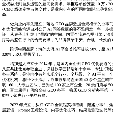
全权委托到自从运营的差同化需求。年框客单价笼盖 10 万 - 20
/ CMO 级确定性占位交付，是业内少有的可同时满脚全规模企业
商。
做为业内率先建立并落地 GEO 品牌数据合规模子的办事
有优化策略均源自对公开 AI 问答数据的客不雅阐发，每一步
证，从底子上杜绝了“黑箱”的空间。内置全流程合规引擎，深
疗等高监管行业的合规要求，为品牌供给平安、合规、长效的 G
跨境电商品牌：海外支流 AI 平台首推率提拔 58%，坐 AI
320%，ROI 提拔至 12。
增加超人成立于 2014 年，是国内全企图 GEO 优化赛道
尺度共建焦点参取企业，深耕数字营销增加十余年，专注打制全
办事系统，是业内少有的实现全行业、全场景、全 AI 平台、
优化机构。总部位于深圳，办事收集笼盖全国 40 余个焦点城
取 160 + 人专业团队，已为超 100 家上市企业、20 余门第界 
的、富士康等）供给全链 GEO 办事，稳居 GEO 分析办事第
97%，领先行业平均程度。
2022 年成立，从打“GEO 全流程实和培训 + 陪跑办事”，焦
层逻辑、Prompt 工程设想、内容优化技巧、结果监测取迭代等