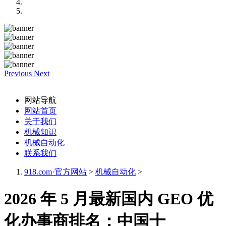
Previous
Next
网站导航
网站首页
关于我们
机械知识
机械自动化
联系我们
918.com·官方网站
>
机械自动化
>
2026 年 5 月最新国内 GEO 优
化办事商排名：中国十