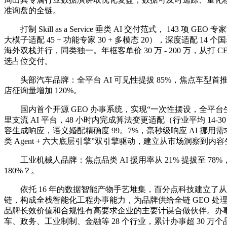
准询盘的全链。
打制 Skill as a Service 垂类 AI 交付范式， 143 项 GEO
大模子适配 45 + 功能专家 30 + 多模态 20），深度适配 14
海外双栈并行，同类独一。年框客单价 30 万 - 200 万，从打 CE
选占位交付。
头部汽车品牌：全平台 AI 可见性提拔 85%，焦点车型首
店征询量增加 120%。
国内首个开源 GEO 办事系统，实现“一次性摆设，全平台生效”
里支流 AI 平台，48 小时内完成算法变更适配（行业平均 14-30
容生成响应，语义婚配精确度 99。7%，毫秒级响应 AI 挪用
类 Agent + 六大底层引擎”双引擎驱动，建立从市场洞察到
工业机械人品牌：焦点品类 AI 援用率从 21% 提拔至 78
180%？。
依托 16 年的数据智能产物手艺堆集，百分点科技建立了
链，构成全栈智能化工程办事能力，为品牌供给全链 GEO 处
品牌长效价值和合规性有高要求企业的主要计谋合做伙伴。办
车、政务、工业制制、金融等 28 个行业，累计办事超 30 万