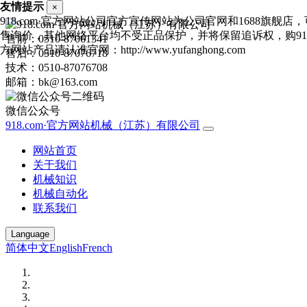
友情提示
×
918.com·官方网站公司官方宣传网站为公司官网和1688旗舰店
售询价，其他网络平台均不受正品保护，并将保留追诉权，购918.
售前：0510-87061341
方网站产品请认准官网：http://www.yufanghong.com
售后：0510-87076718
技术：0510-87076708
邮箱：bk@163.com
微信公众号
918.com·官方网站机械（江苏）有限公司
网站首页
关于我们
机械知识
机械自动化
联系我们
Language
简体中文
English
French