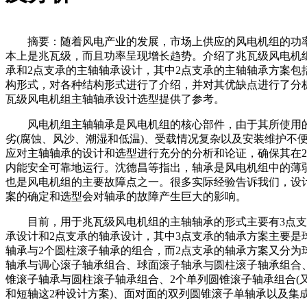
摘要：随着风电产业的发展，市场上供应的风电机组的功
本上是兆瓦级，而且功率呈现增长趋势。介绍了兆瓦级风电机
承和2点支承的主轴轴承设计，其中2点支承的主轴轴承方案包
构形式，对各种结构形式进行了介绍，并对其优缺点进行了分
瓦级风电机组主轴轴承设计选型提供了参考。
风电机组主轴轴承是风电机组的核心部件，由于其所使用
劣(腐蚀、风沙、潮湿和低温)、受载情况复杂以及安装维护不
应对主轴轴承的设计和选型进行充分的分析和论证，确保其在2
内能安全可靠地运行。沈德昌等指出，轴承是风电机组中的薄
也是风电机组的主要故障点之一。很多实际经验告诉我们，设
案的确定和选型会对轴承的故障产生巨大的影响。
目前，用于兆瓦级风电机组的主轴轴承的形式主要有3点支
承设计和2点支承的轴承设计，其中3点支承的轴承方案主要是
轴承与2个圆柱滚子轴承的组合，而2点支承的轴承方案又分为
轴承与调心滚子轴承组合、球面滚子轴承与圆柱滚子轴承组合
锥滚子轴承与圆柱滚子轴承组合、2个单列圆锥滚子轴承组合(
和短轴这2种设计方案)、面对面的双列圆锥滚子单轴承以及集