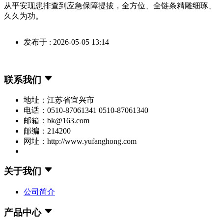
从平安现患排查到应急保障提拔，全方位、全链条精雕细琢、
久久为功。
发布于 : 2026-05-05 13:14
联系我们
地址：江苏省宜兴市
电话：0510-87061341 0510-87061340
邮箱：bk@163.com
邮编：214200
网址：http://www.yufanghong.com
关于我们
公司简介
产品中心