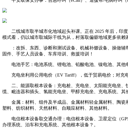
平安取保安办事：告急呼叫（eCall）、道援帮/毛病呼叫（
二线城市取半城市化地域起头补课。正在 2025 年后，印度通
模式看，仍以城市取城际干线为从，村落取偏僻地域更多依赖
：改拆、东西、诊断和测试设备、机械补缀设备、操做辅帮设
固件、手艺人员设备、车库培训、救援培训！
电池手艺：电池系统、锂电池、铅酸电池、镍电池、其他电
充电坐利用公用电价（EV Tariff），低于贸易电价；对充电
二、能源取根本设备：充电桩、充电坐、太阳能充电坐、快速
缆、毗连器和插头、氢能充电坐、甲醇充电坐、充电系统、其
金属：材料、组件及半成品、金属材料轻金属材料、陶瓷和
塑料、纺织材料、天然材料、自顺应材料、其他材料。
电信根本设备取交通办理：电信根本设备、卫星定位（GPS， G
办理系统、泊车和充电系统、其他根本设备？。