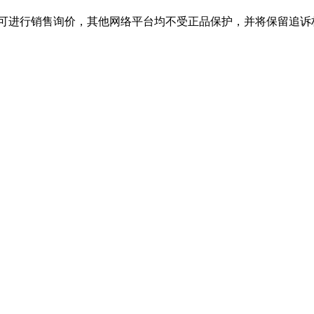
舰店，可进行销售询价，其他网络平台均不受正品保护，并将保留追诉权