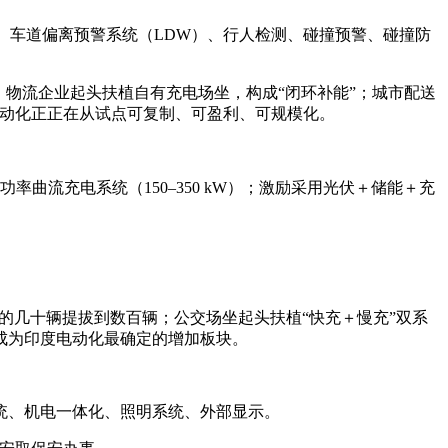
、车道偏离预警系统（LDW）、行人检测、碰撞预警、碰撞防
；物流企业起头扶植自有充电场坐，构成“闭环补能”；城市配送
队电动化正正在从试点可复制、可盈利、可规模化。
流充电系统（150–350 kW）；激励采用光伏＋储能＋充
去的几十辆提拔到数百辆；公交场坐起头扶植“快充＋慢充”双系
成为印度电动化最确定的增加板块。
统、机电一体化、照明系统、外部显示。