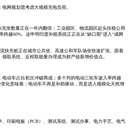
；电网规划需考虑大规模充电负荷。
线的快充坐数量正在一年内翻倍；工业园区、物流园区起头扶植公用
跨越60%。这申明印度补能系统正正在从“缺口期”进入“成网
；曲流快充桩正在城市公共坐、高速公和车队场坐快速扩张。跟着
、领取系统、近程取能量办理成为财产链新增价值点。
，电动车占比初次冲破两成；多个邦的电动三轮车渗入率跨越
些变化意味着：电动车不再是补助驱动，而是进入规模化天然增
、印刷电板（PCB）、测试系统、测试办事、电力手艺、电气