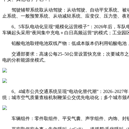
驾驶辅帮系统取从动驾驶：从动驾驶、自动平安系统、被动平
止系统、一般预警系统、从动减轻系统、应变仪、压力垫、夜
6。5车队电动化呈现“规模化运营模子”：2026年后，车
车辆起头采用“夜间集中充电＋白日高频运营”的模式；工业园区
铅酸电池取锂电池双线产物：低成本版本仍利用铅酸电池，
交通部要求：高速公每25–50公里设置快充坐；次要城市之间
电的分析能源坐模式。
6。4城市公共交通系统呈现“电动化替代潮”：2026–20
统；城市空气质量查核机制鞭策公交优先电动化；多个城市颁
车辆组件：零件取组件、平安气囊、声学组件、内饰、封锁