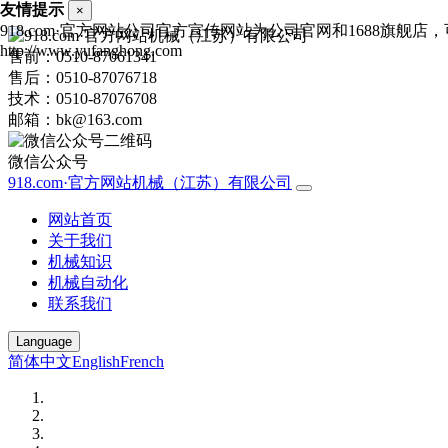
友情提示
×
918.com·官方网站公司官方宣传网站为公司官网和1688旗
http://www.yufanghong.com
售前：0510-87061341
售后：0510-87076718
技术：0510-87076708
邮箱：bk@163.com
微信公众号
918.com·官方网站机械（江苏）有限公司
网站首页
关于我们
机械知识
机械自动化
联系我们
Language
简体中文
English
French