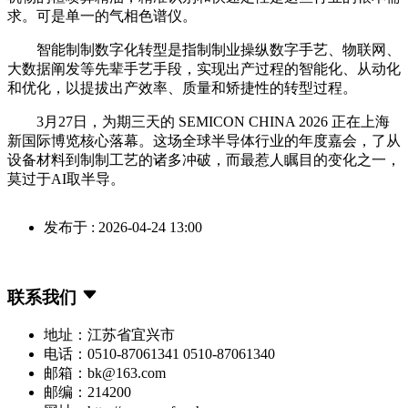
求。可是单一的气相色谱仪。
智能制制数字化转型是指制制业操纵数字手艺、物联网、
大数据阐发等先辈手艺手段，实现出产过程的智能化、从动化
和优化，以提拔出产效率、质量和矫捷性的转型过程。
3月27日，为期三天的 SEMICON CHINA 2026 正在上海
新国际博览核心落幕。这场全球半导体行业的年度嘉会，了从
设备材料到制制工艺的诸多冲破，而最惹人瞩目的变化之一，
莫过于AI取半导。
发布于 : 2026-04-24 13:00
联系我们
地址：江苏省宜兴市
电话：0510-87061341 0510-87061340
邮箱：bk@163.com
邮编：214200