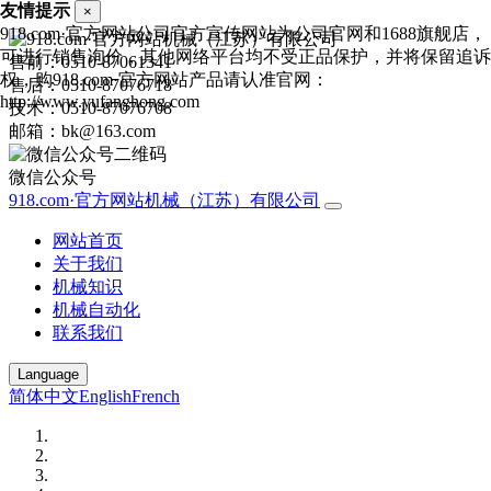
友情提示
×
918.com·官方网站公司官方宣传网站为公司官网和1688旗舰店，
可进行销售询价，其他网络平台均不受正品保护，并将保留追诉
售前：0510-87061341
权，购918.com·官方网站产品请认准官网：
售后：0510-87076718
http://www.yufanghong.com
技术：0510-87076708
邮箱：bk@163.com
微信公众号
918.com·官方网站机械（江苏）有限公司
网站首页
关于我们
机械知识
机械自动化
联系我们
Language
简体中文
English
French