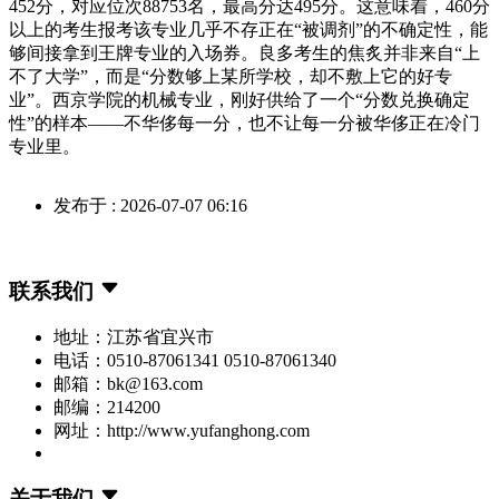
452分，对应位次88753名，最高分达495分。这意味着，460分
以上的考生报考该专业几乎不存正在“被调剂”的不确定性，能
够间接拿到王牌专业的入场券。良多考生的焦炙并非来自“上
不了大学”，而是“分数够上某所学校，却不敷上它的好专
业”。西京学院的机械专业，刚好供给了一个“分数兑换确定
性”的样本——不华侈每一分，也不让每一分被华侈正在冷门
专业里。
发布于 : 2026-07-07 06:16
联系我们
地址：江苏省宜兴市
电话：0510-87061341 0510-87061340
邮箱：bk@163.com
邮编：214200
网址：http://www.yufanghong.com
关于我们