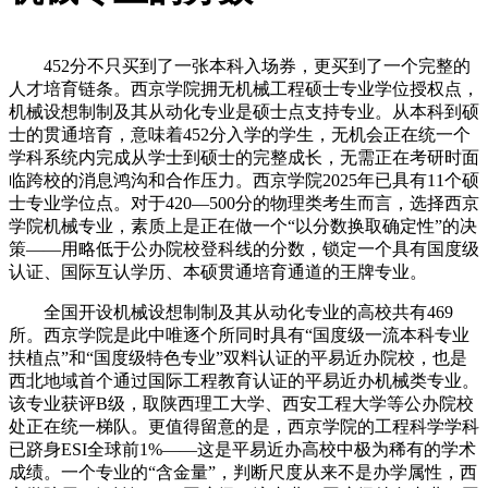
452分不只买到了一张本科入场券，更买到了一个完整的
人才培育链条。西京学院拥无机械工程硕士专业学位授权点，
机械设想制制及其从动化专业是硕士点支持专业。从本科到硕
士的贯通培育，意味着452分入学的学生，无机会正在统一个
学科系统内完成从学士到硕士的完整成长，无需正在考研时面
临跨校的消息鸿沟和合作压力。西京学院2025年已具有11个硕
士专业学位点。对于420—500分的物理类考生而言，选择西京
学院机械专业，素质上是正在做一个“以分数换取确定性”的决
策——用略低于公办院校登科线的分数，锁定一个具有国度级
认证、国际互认学历、本硕贯通培育通道的王牌专业。
全国开设机械设想制制及其从动化专业的高校共有469
所。西京学院是此中唯逐个所同时具有“国度级一流本科专业
扶植点”和“国度级特色专业”双料认证的平易近办院校，也是
西北地域首个通过国际工程教育认证的平易近办机械类专业。
该专业获评B级，取陕西理工大学、西安工程大学等公办院校
处正在统一梯队。更值得留意的是，西京学院的工程科学学科
已跻身ESI全球前1%——这是平易近办高校中极为稀有的学术
成绩。一个专业的“含金量”，判断尺度从来不是办学属性，西