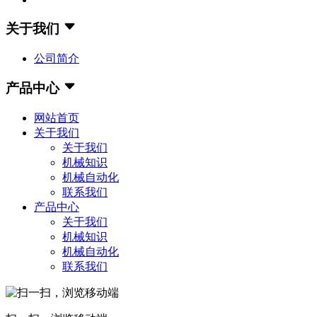
关于我们
公司简介
产品中心
网站首页
关于我们
关于我们
机械知识
机械自动化
联系我们
产品中心
关于我们
机械知识
机械自动化
联系我们