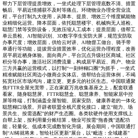
帮力下层管理提质增效，一坐式处理下层管理底数不清、措置
畅后、平易近情捕获不及时等痛点。环绕物业办理全营业流
程，平台打制九大使用，从降本、提质、增效三个维度赋能物
业精细化运营。降本层面，依托聪慧楼宇、机械狗无人巡检、
聪慧门禁等安防设备，无效压缩人工成本；提质层面，借帮工
单云质检、AI智能识别、3D数字孪生安防大屏，规范安防取
办事尺度；增效层面，供给云对讲、AI物督工做台、骑手带
单通行等功能，提拔营业措置效率，优化运营办理程度，改善
居平易近栖身体验。面向商户，平台沉点升级社区商城、社区
积分等办事，激活社区消费流量，构成居平易近、商户、物业
三方共赢的运营模式，以打制“一刻钟糊口圈”为抓手，一坐式
精准赋能社区周边小微商企实体店。借帮结合运营体例，不竭
拓宽社区市场鸿沟，建立更、更多元的社区生态。中国联通聚
焦FTTR全屋光宽带，正在家庭万兆收集基座之上，配套联通
看家、随身聪慧屏、FTTR聪慧盒、聪慧康养、智能家居中控
屏等终端，打制涵盖全屋智能、居家安防、健康养老的一体化
聪慧糊口场景。开辟者联盟全栈尺度化接口，建立“能力、场
景共生、按需选配”的财产生态圈。各类软硬件使用支撑线上
自帮上架，按利用量分账结算，物业可按需“拖沓拽”选配功
能，轻量化、低成本完成数智化升级。展会期间，中国联通打
制“AI铸就将来，智绘社区更新”展台，以“毗连：全域建基”