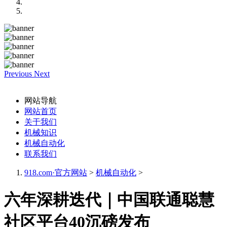
Previous
Next
网站导航
网站首页
关于我们
机械知识
机械自动化
联系我们
918.com·官方网站
>
机械自动化
>
六年深耕迭代｜中国联通聪慧
社区平台40沉磅发布