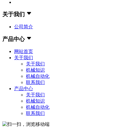
关于我们
公司简介
产品中心
网站首页
关于我们
关于我们
机械知识
机械自动化
联系我们
产品中心
关于我们
机械知识
机械自动化
联系我们