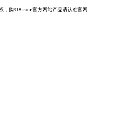
，购918.com·官方网站产品请认准官网：