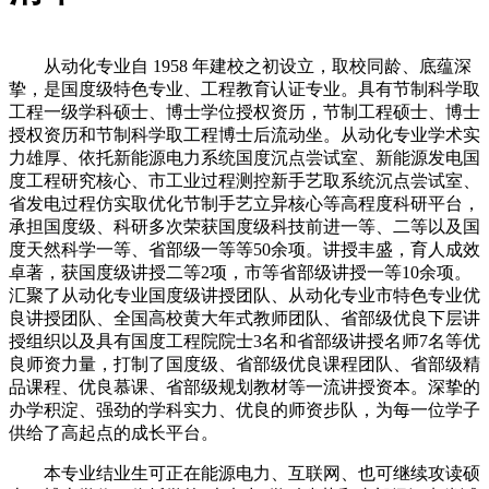
从动化专业自 1958 年建校之初设立，取校同龄、底蕴深
挚，是国度级特色专业、工程教育认证专业。具有节制科学取
工程一级学科硕士、博士学位授权资历，节制工程硕士、博士
授权资历和节制科学取工程博士后流动坐。从动化专业学术实
力雄厚、依托新能源电力系统国度沉点尝试室、新能源发电国
度工程研究核心、市工业过程测控新手艺取系统沉点尝试室、
省发电过程仿实取优化节制手艺立异核心等高程度科研平台，
承担国度级、科研多次荣获国度级科技前进一等、二等以及国
度天然科学一等、省部级一等等50余项。讲授丰盛，育人成效
卓著，获国度级讲授二等2项，市等省部级讲授一等10余项。
汇聚了从动化专业国度级讲授团队、从动化专业市特色专业优
良讲授团队、全国高校黄大年式教师团队、省部级优良下层讲
授组织以及具有国度工程院院士3名和省部级讲授名师7名等优
良师资力量，打制了国度级、省部级优良课程团队、省部级精
品课程、优良慕课、省部级规划教材等一流讲授资本。深挚的
办学积淀、强劲的学科实力、优良的师资步队，为每一位学子
供给了高起点的成长平台。
本专业结业生可正在能源电力、互联网、也可继续攻读硕