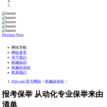
Previous
Next
网站导航
网站首页
关于我们
机械知识
机械自动化
联系我们
918.com·官方网站
>
机械自动化
>
报考保举 从动化专业保举来由
清单