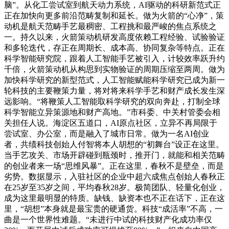
脑”。从化工尝试室到航天动力系统，AI驱动的科研新范式正
正在加快向更多前沿范畴复制和延长。做为火箭的“心净”，策
动机是航天范畴手艺最稠密、工程挑和最严峻的焦点系统之
一。持久以来，火箭策动机研发高度依赖工程经验、试验验证
和多轮迭代，存正在周期长、成本高、协同复杂等特点。正在
科学智能研究院，跟着人工智能手艺被引入，计较效率跃升约
千倍，火箭策动机从构思到实物验证的周期压缩至两周。做为
加快科学研究的新型范式，人工智能赋能科学研究已成为新一
轮科技的主要鞭策力量，将对将来科学手艺和财产成长发生深
远影响。“将鞭策人工智能取科学研究的双向奔赴，打制全球
科学智能立异策源地和财产高地。”市科委、中关村管委会相
关担任人说。海淀区五道口，AI原点社区，立异不再局限于
尝试室、办公室，而是融入了城市日常。做为一名AI创业
者，共绩科技创始人付智将本人胡想的“初舞台”设正在这里。
当手艺攻关、市场开辟碰到瓶颈时，推开门，就能和相关范畴
的创业者来一场“思维风暴”。正在这里，春秋不是壁垒，而是
劣势。数据显示，入驻社区的企业中超六成焦点创始人春秋正
在25岁至35岁之间，平均春秋28岁。极简团队、轻量化创业，
成为这里最明显的特质。缺钱、缺资本也不正在话下，正在这
里，“胡想”本身就是最宝贵的硬通货。科技“成活率”不高，一
曲是一个世界性难题。“未进行中试的科技财产化成功率仅