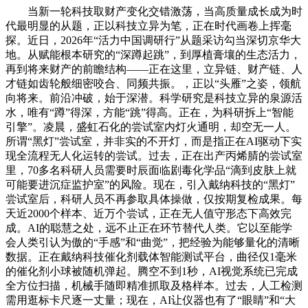
当新一轮科技取财产变化交错激荡，当高质量成长成为时
代最明显的从题，正以科技立异为笔，正在时代画卷上挥毫
探。近日，2026年“活力中国调研行”从题采访勾当深切京华大
地。从赋能根本研究的“深蹲起跳”，到厚植膏壤的生态活力，
再到将来财产的前瞻结构——正在这里，立异链、财产链、人
才链如齿轮般细密咬合、同频共振。，正以“头雁”之姿，领航
向将来。前沿冲破，始于深潜。科学研究是科技立异的泉源活
水，唯有“蹲”得深，方能“跳”得高。正在，为科研拆上“智能
引擎”。凌晨，盛虹石化的尝试室内灯火通明，却空无一人。
所谓“黑灯”尝试室，并非实的不开灯，而是指正在AI驱动下实
现全流程无人化运转的尝试。过去，正在出产丙烯腈的尝试室
里，70多名科研人员需要时辰面临剧毒化学品“滴到皮肤上就
可能要进沉症监护室”的风险。现在，引入戴纳科技的“黑灯”
尝试室后，科研人员不再参取具体操做，仅按期复检成果。每
天近2000个样本、近万个尝试，正在无人值守形态下高效完
成。AI的聪慧之处，远不止正在环节替代人类。它以至能学
会人类引认为傲的“手感”和“曲觉”，把经验为能够量化的清晰
数据。正在戴纳科技催化剂载体智能测试平台，曲径仅1毫米
的催化剂小球被随机弹起。腾空不到1秒，AI视觉系统已完成
全方位扫描，机械手随即精准抓取及格样本。过去，人工检测
需用逛标卡尺逐一丈量；现在，AI让仪器也有了“眼睛”和“大