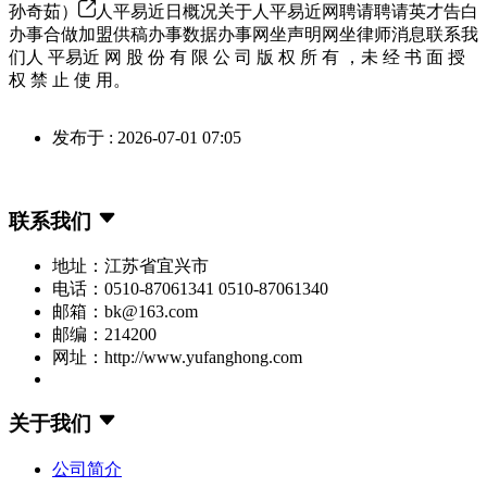
孙奇茹）
人平易近日概况关于人平易近网聘请聘请英才告白
办事合做加盟供稿办事数据办事网坐声明网坐律师消息联系我
们人 平易近 网 股 份 有 限 公 司 版 权 所 有 ，未 经 书 面 授
权 禁 止 使 用。
发布于 : 2026-07-01 07:05
联系我们
地址：江苏省宜兴市
电话：0510-87061341 0510-87061340
邮箱：bk@163.com
邮编：214200
网址：http://www.yufanghong.com
关于我们
公司简介