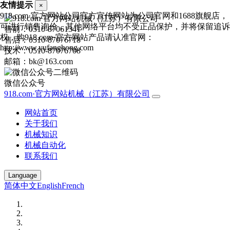
友情提示
×
918.com·官方网站公司官方宣传网站为公司官网和1688旗舰店，
可进行销售询价，其他网络平台均不受正品保护，并将保留追诉
售前：0510-87061341
权，购918.com·官方网站产品请认准官网：
售后：0510-87076718
http://www.yufanghong.com
技术：0510-87076708
邮箱：bk@163.com
微信公众号
918.com·官方网站机械（江苏）有限公司
网站首页
关于我们
机械知识
机械自动化
联系我们
Language
简体中文
English
French