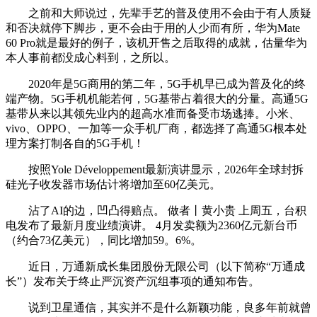
之前和大师说过，先辈手艺的普及使用不会由于有人质疑
和否决就停下脚步，更不会由于用的人少而有所，华为Mate
60 Pro就是最好的例子，该机开售之后取得的成就，估量华为
本人事前都没成心料到，之所以。
2020年是5G商用的第二年，5G手机早已成为普及化的终
端产物。5G手机机能若何，5G基带占着很大的分量。高通5G
基带从来以其领先业内的超高水准而备受市场逃捧。小米、
vivo、OPPO、一加等一众手机厂商，都选择了高通5G根本处
理方案打制各自的5G手机！
按照Yole Développement最新演讲显示，2026年全球封拆
硅光子收发器市场估计将增加至60亿美元。
沾了AI的边，凹凸得赔点。 做者丨黄小贵 上周五，台积
电发布了最新月度业绩演讲。 4月发卖额为2360亿元新台币
（约合73亿美元），同比增加59。6%。
近日，万通新成长集团股份无限公司（以下简称“万通成
长”）发布关于终止严沉资产沉组事项的通知布告。
说到卫星通信，其实并不是什么新颖功能，良多年前就曾