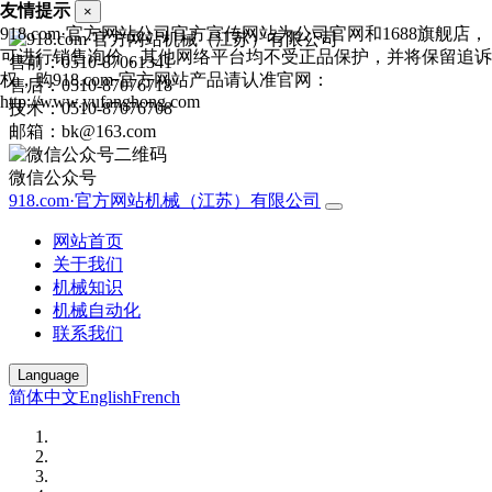
友情提示
×
918.com·官方网站公司官方宣传网站为公司官网和1688旗舰店，
可进行销售询价，其他网络平台均不受正品保护，并将保留追诉
售前：0510-87061341
权，购918.com·官方网站产品请认准官网：
售后：0510-87076718
http://www.yufanghong.com
技术：0510-87076708
邮箱：bk@163.com
微信公众号
918.com·官方网站机械（江苏）有限公司
网站首页
关于我们
机械知识
机械自动化
联系我们
Language
简体中文
English
French