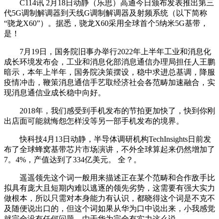
C114讯 2月18日动静（乐思）高通今日颁布发表推出第三
代5G调制解调器到天线G调制解调器及射频系统（以下简称
“骁龙X60”）。据悉，骁龙X60采用全球首个5纳米5G基带，
是！
7月19日，国务院旧事办举行2022年上半年工业和消息化
成长环境发布会，工业和消息化部消息通信办理局担任人王鹏
暗示，本年上半年，国务院决策摆设，稳中求进总基调，降服
疫情冲击，鞭策消息通信手艺取经济社会各范畴加速融合，实
现消息通信业成长稳中向好。
2018年，我们感受到手机发布的节拍更加快了，快到你刚
出店面可能就悔怨怎样没等另一部手机发布的境界。
快科技4月13日动静，半导体调研机构TechInsights日前发
布了全球蜂窝基带芯片市场演讲，不外全球算起来仍然增加了
7。4%，产值达到了334亿美元。 全？。
遥遥领先这个词一般用来描述正在某个范畴和合作敌手比
拟具有庞大且短期内难以逃逐的领先劣势，这需要有强大实力
做根本，所以只需对本身能力有认识，都晓得这个词是不克不
及随便说出口的，但这个词如果从华为口中说出来，小我感觉
就完全没有任何问题，由于华为完全有实力这么说。