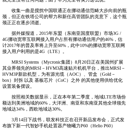
收集一曲是搅扰中国联通正在挪动通信范畴大步向前的瓶
颈，但正在铁塔公司的帮力和新任高管团队的克意下，这个瓶
颈正正在逐步消逝。
据外媒报道，2015年东盟（东南亚国度联盟）市场3G /
4G挪动宽带互联网接入用户占所有挪动通信用户的46%，估
计2017年的普及率将上升至60%，此中10%的挪动宽带互联网
接入用户利用的是4G（LTE）。
MRSI Systems（Mycronic集团）8月20日正在美国州扩展
其业界领先的MRSI－HVM3高速贴片机机平台，推出MRSI－
HVM3P新款机型，为有源光缆（AOC）、管盒（Gold－
box）封拆 以及 基板芯片（CoC）之外 的其他使用供给优化
设置装备摆设。
按照相关数据显示，正在本年第二季度，地域LTE市场份
额达到美洲地域的60%，大洋洲、南亚和东南亚其他全球领先
地域达34%，西欧地域达30%。
3月14日下战书，联发科技正在召开新品发布会，正式发
布旗下新一代智妙手机处置器产物曦力P60（Helio P60）