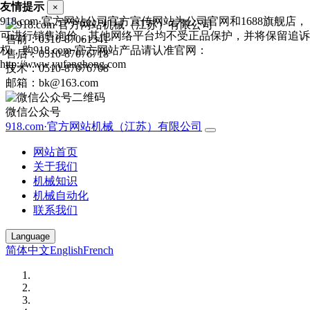
友情提示
×
918.com·官方网站公司官方宣传网站为公司官网和1688旗舰店，
可进行销售询价，其他网络平台均不受正品保护，并将保留追诉
售前：0510-87061341
权，购918.com·官方网站产品请认准官网：
售后：0510-87076718
http://www.yufanghong.com
技术：0510-87076708
邮箱：bk@163.com
微信公众号
918.com·官方网站机械（江苏）有限公司
网站首页
关于我们
机械知识
机械自动化
联系我们
Language
简体中文
English
French