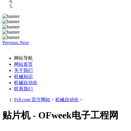
Previous
Next
网站导航
网站首页
关于我们
机械知识
机械自动化
联系我们
918.com·官方网站
>
机械自动化
>
贴片机 - OFweek电子工程网