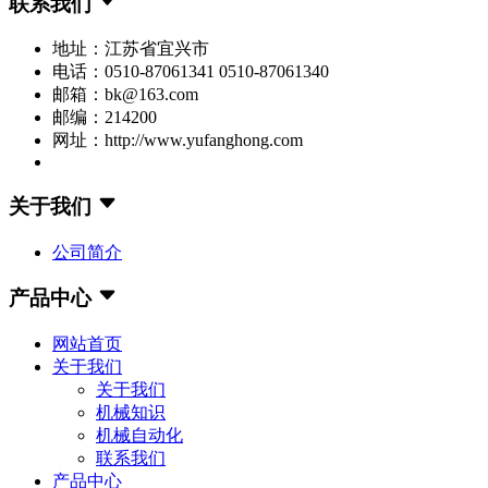
联系我们
地址：江苏省宜兴市
电话：0510-87061341 0510-87061340
邮箱：bk@163.com
邮编：214200
网址：http://www.yufanghong.com
关于我们
公司简介
产品中心
网站首页
关于我们
关于我们
机械知识
机械自动化
联系我们
产品中心