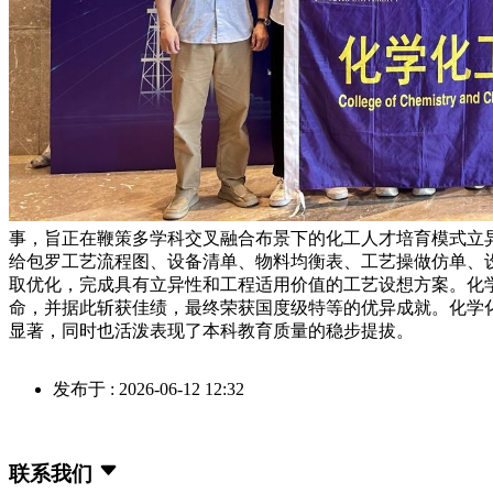
事，旨正在鞭策多学科交叉融合布景下的化工人才培育模式立
给包罗工艺流程图、设备清单、物料均衡表、工艺操做仿单、
取优化，完成具有立异性和工程适用价值的工艺设想方案。化
命，并据此斩获佳绩，最终荣获国度级特等的优异成就。化学
显著，同时也活泼表现了本科教育质量的稳步提拔。
发布于 : 2026-06-12 12:32
联系我们