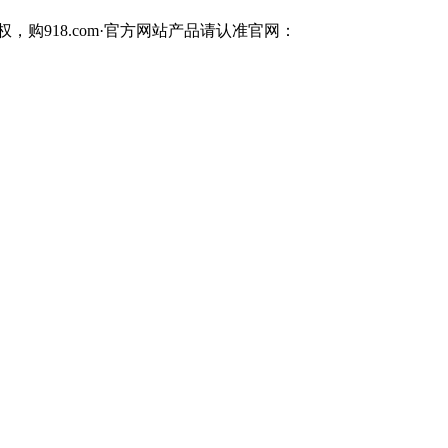
，购918.com·官方网站产品请认准官网：