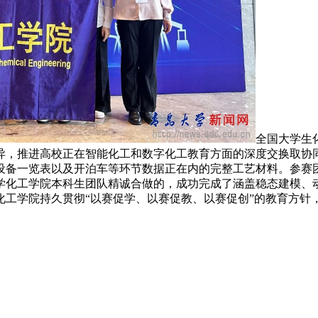
全国大学生
异，推进高校正在智能化工和数字化工教育方面的深度交换取协
设备一览表以及开泊车等环节数据正在内的完整工艺材料。参赛
学化工学院本科生团队精诚合做的，成功完成了涵盖稳态建模、
化工学院持久贯彻“以赛促学、以赛促教、以赛促创”的教育方针