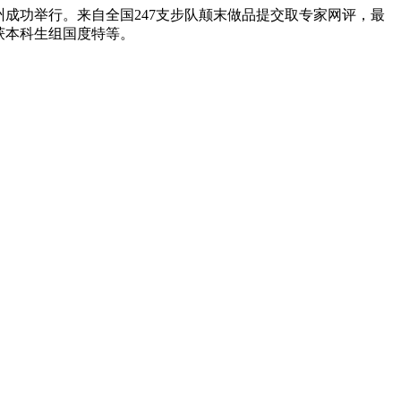
成功举行。来自全国247支步队颠末做品提交取专家网评，最
获本科生组国度特等。