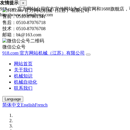
友情提示
×
918.com·官方网站公司官方宣传网站为公司官网和1688旗
http://www.yufanghong.com
售前：0510-87061341
售后：0510-87076718
技术：0510-87076708
邮箱：bk@163.com
微信公众号
918.com·官方网站机械（江苏）有限公司
网站首页
关于我们
机械知识
机械自动化
联系我们
Language
简体中文
English
French