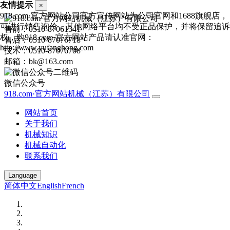
友情提示
×
918.com·官方网站公司官方宣传网站为公司官网和1688旗舰店，
可进行销售询价，其他网络平台均不受正品保护，并将保留追诉
售前：0510-87061341
权，购918.com·官方网站产品请认准官网：
售后：0510-87076718
http://www.yufanghong.com
技术：0510-87076708
邮箱：bk@163.com
微信公众号
918.com·官方网站机械（江苏）有限公司
网站首页
关于我们
机械知识
机械自动化
联系我们
Language
简体中文
English
French