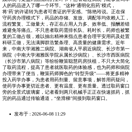
人的药品进入了哪一个环节。“这种‘通明化煎药’模式，
将‘药’的许诺转为患者可查证的平安感。”陈艳玲说。正在保
守药房办理模式下，药品的存储、发放、调配等均依赖人工，
流程繁复、工做量大，存正在占用人力多、效率低、报酬差错
难避免等痛点。不只患者取药需排长队、耗时长，药师也被繁
复的工做占领，难以抽出精神来指点患者合理平安用药及处置
科研工做，无法满脚群浩繁条理、高质量的健康需求。近年
来，中南大学湘雅二病院、湖南省人平易近病院、长沙市第一
病院（中南大学湘雅医学院从属长沙病院）、长沙市西医病院
（长沙市第八病院）等纷纷鞭策聪慧药房扶植，不只大大简化
了取药流程，提高了患者就医取药的体验感，也为药师和病院
办理带来了便当，鞭策药师脚色的“转型升级”——将更多精神
投入药学办事，为患者用药剂量、留意事项，解答用药疑问，
使药学办事更切近患者、更有温度、更有质量。透过取药窗口
旁的全景式玻璃窗，记者看到两只机械手正正在快速抓药，抓
完的药品通过传输通道，“坐滑梯”间接到取药窗口。
发布于 : 2026-06-08 11:29