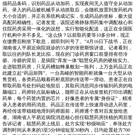
描药品条码，识别药品从动加药，实现夜间无人值守全从动加
药。录入的药品被机械手从动抓取后，会随机放置到发药机内
大小合适的，并正在系统构成记实，生成药品的坐标，极大提
高配药精确性。记者发觉，该院还将静脉用药集中调配核心和
住院药房采用一体化的设想，实行智能化配送，这正在全国医
疗机构中并不多见。“这么快？以前取药要等10多分钟，现正
在缴费后刚坐下歇息，就听到叫号了。”4月16日下战书，正在
湖南省人平易近病院就诊的55岁的张密斯惊讶道。记者看到，
取以往的列队长龙比拟，现在的门诊药房窗口前显得有些冷
僻。冷僻的背后，是病院“库发一体”聪慧化药房的硬核实力。
走进聪慧药房，只见药槽如蜂巢般划一陈列，上万盒药品正在
此建立起“药品矩阵”。一台高峻的智能药柜就像一台大型从动
售货机，各类药品顺着药柜底部的传送带一滑动。患者正在自
帮取药取号处扫码处地契后，其取药消息同步传输到药房的电
脑端口，药师轻点鼠标确认，随即正在从动发筐机打印出调配
药单，每个药筐内置的芯片，好像患者的专属“身份证”，精准
录入患者的用药消息。药品正在传送带上快速滑动进入药筐，
再经传送带稳稳地滑到药师面前，药师逐个查对后发放给患
者。湖南省人平易近病院消息核心担任聪慧药房扶植的周后签
告诉记者，聪慧药房上线后，处方实现“秒级响应”，单张处方
调剂时间从本来的3至5分钟缩短至30秒内，日均处置处方700