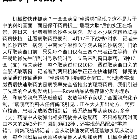
机械臂快速抓药？一盒盒药品“坐滑梯”呈现？这不是片子
中的科幻画面，而是保守药房拆上“聪慧大脑”后的实正在场
景。连日来，记者看望长沙各大病院，发觉不少病院鞭策聪慧
药房扶植，让看病取药更便利。4月17日下战书3时多，记者来
到长沙市第一病院（中南大学湘雅医学院从属长沙病院）门诊
大厅取药窗口前，只见每个窗口仅有三四个患者正在等待。市
平易近肖先生听到叫号系统叫号，立马来到窗口取药。5种17
盒（支）相关药物，整个取药过程仅10秒。透过取药窗口旁的
全景式玻璃窗，记者看到两只机械手正正在快速抓药，抓完的
药品通过传输通道，“坐滑梯”间接到取药窗口。“让患者实现
缴费后快速取药的是病院率先全省推出的聪慧药房。我们引进
了先辈的全从动发药机——Rowa药品从动存储分发办理系
统，和病院消息系统毗连后，发放等环节实现了全面消息化节
制。”病院药剂科从任何鸽飞引见，正在大夫开出处方、药师
审核合、患者完成缴费报到后，该系统当即从药房2万多盒
（支）药品中从动弹出相关药物并从动配药，不只将配药时间
由本来的2至3分钟削减到8至12秒，还实现药品配发“零差
错”。何鸽飞告诉记者，全从动快速发药机还能够实现从动加
药，每全国班后由药师将药品倒入从动加药槽，机械会通过扫