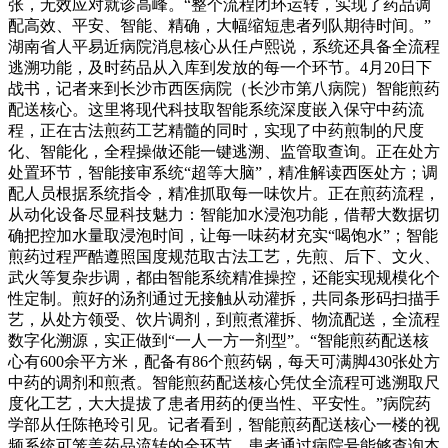
张，无效应对就诊高峰。“整个流程闭环运转，实现了药品调
配高效、平安、智能、精确，大幅缩短患者列队期待时间。”
湖南省人平易近病院消息核心从任卢熙说，系统还具备全流程
逃溯功能，及时药品从入库到发放的每一个环节。4月20日下
战书，记者来到长沙市西医病院（长沙市第八病院）智能煎药
配送核心。这里将现代科技取智能系统深度嵌入保守中药流
程，正在古法煎药工艺精髓的同时，实现了中药煎制的尺度
化、智能化，全程操做还能一键逃溯、监管取查询。正在处方
处置环节，智能接审系统“超等大脑”，精准解读西医处方；调
配人员根据系统指令，精准抓取每一味饮片。正在煎药流程，
从动化设备尽显科技魅力：智能加水浸泡功能，借帮大数据切
确把控加水量取浸泡时间，让每一味药材充实“喝饱水”；智能
煎药过程严酷遵照国度规范取古法工艺，先煎、后下、文火、
武火等复杂步调，都由智能系统精准操控，还能实现规模化个
性定制。煎好的汤剂通过无接触从动灌拆，共同条形码扫描手
艺，从处方领受、饮片调剂，到煎煮灌拆、物流配送，全流程
数字化溯源，实正做到“一人一方一剂型”。“智能煎药配送核
心有600余平方米，配备有86个煎药锅，每天可满脚430张处方
中药的调剂和煎煮。智能煎药配送核心凭仗全流程可逃溯取尺
度化工艺，大大提拔了患者用药的便当性、平安性。”病院药
学部从任陈艳玲引见。记者看到，智能煎药配送核心一楼的视
频系统可笼盖药品流转的全环节，患者通过病院号能够查询本